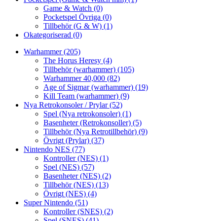
Game & Watch
(0)
Pocketspel Övriga
(0)
Tillbehör (G & W)
(1)
Okategoriserad
(0)
Warhammer
(205)
The Horus Heresy
(4)
Tillbehör (warhammer)
(105)
Warhammer 40,000
(82)
Age of Sigmar (warhammer)
(19)
Kill Team (warhammer)
(9)
Nya Retrokonsoler / Prylar
(52)
Spel (Nya retrokonsoler)
(1)
Basenheter (Retrokonsoller)
(5)
Tillbehör (Nya Retrotillbehör)
(9)
Övrigt (Prylar)
(37)
Nintendo NES
(77)
Kontroller (NES)
(1)
Spel (NES)
(57)
Basenheter (NES)
(2)
Tillbehör (NES)
(13)
Övrigt (NES)
(4)
Super Nintendo
(51)
Kontroller (SNES)
(2)
Spel (SNES)
(41)