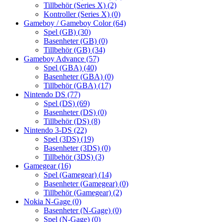
Tillbehör (Series X)
(2)
Kontroller (Series X)
(0)
Gameboy / Gameboy Color
(64)
Spel (GB)
(30)
Basenheter (GB)
(0)
Tillbehör (GB)
(34)
Gameboy Advance
(57)
Spel (GBA)
(40)
Basenheter (GBA)
(0)
Tillbehör (GBA)
(17)
Nintendo DS
(77)
Spel (DS)
(69)
Basenheter (DS)
(0)
Tillbehör (DS)
(8)
Nintendo 3-DS
(22)
Spel (3DS)
(19)
Basenheter (3DS)
(0)
Tillbehör (3DS)
(3)
Gamegear
(16)
Spel (Gamegear)
(14)
Basenheter (Gamegear)
(0)
Tillbehör (Gamegear)
(2)
Nokia N-Gage
(0)
Basenheter (N-Gage)
(0)
Spel (N-Gage)
(0)