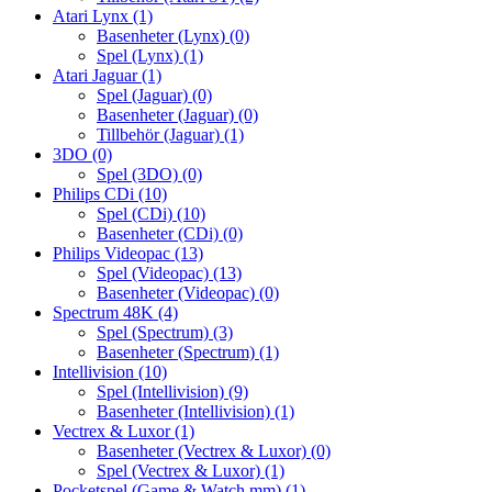
Atari Lynx
(1)
Basenheter (Lynx)
(0)
Spel (Lynx)
(1)
Atari Jaguar
(1)
Spel (Jaguar)
(0)
Basenheter (Jaguar)
(0)
Tillbehör (Jaguar)
(1)
3DO
(0)
Spel (3DO)
(0)
Philips CDi
(10)
Spel (CDi)
(10)
Basenheter (CDi)
(0)
Philips Videopac
(13)
Spel (Videopac)
(13)
Basenheter (Videopac)
(0)
Spectrum 48K
(4)
Spel (Spectrum)
(3)
Basenheter (Spectrum)
(1)
Intellivision
(10)
Spel (Intellivision)
(9)
Basenheter (Intellivision)
(1)
Vectrex & Luxor
(1)
Basenheter (Vectrex & Luxor)
(0)
Spel (Vectrex & Luxor)
(1)
Pocketspel (Game & Watch mm)
(1)