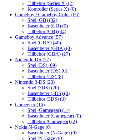
Tillbehör (Series X)
(2)
Kontroller (Series X)
(0)
Gameboy / Gameboy Color
(66)
Spel (GB)
(32)
Basenheter (GB)
(0)
Tillbehör (GB)
(34)
Gameboy Advance
(57)
Spel (GBA)
(40)
Basenheter (GBA)
(0)
Tillbehör (GBA)
(17)
Nintendo DS
(77)
Spel (DS)
(69)
Basenheter (DS)
(0)
Tillbehör (DS)
(8)
Nintendo 3-DS
(23)
Spel (3DS)
(20)
Basenheter (3DS)
(0)
Tillbehör (3DS)
(3)
Gamegear
(16)
Spel (Gamegear)
(14)
Basenheter (Gamegear)
(0)
Tillbehör (Gamegear)
(2)
Nokia N-Gage
(0)
Basenheter (N-Gage)
(0)
Spel (N-Gage)
(0)