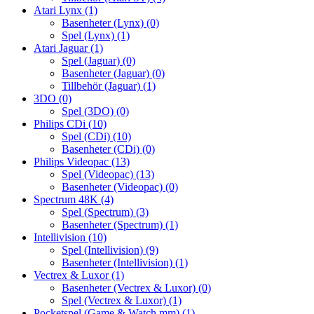
Atari Lynx
(1)
Basenheter (Lynx)
(0)
Spel (Lynx)
(1)
Atari Jaguar
(1)
Spel (Jaguar)
(0)
Basenheter (Jaguar)
(0)
Tillbehör (Jaguar)
(1)
3DO
(0)
Spel (3DO)
(0)
Philips CDi
(10)
Spel (CDi)
(10)
Basenheter (CDi)
(0)
Philips Videopac
(13)
Spel (Videopac)
(13)
Basenheter (Videopac)
(0)
Spectrum 48K
(4)
Spel (Spectrum)
(3)
Basenheter (Spectrum)
(1)
Intellivision
(10)
Spel (Intellivision)
(9)
Basenheter (Intellivision)
(1)
Vectrex & Luxor
(1)
Basenheter (Vectrex & Luxor)
(0)
Spel (Vectrex & Luxor)
(1)
Pocketspel (Game & Watch mm)
(1)