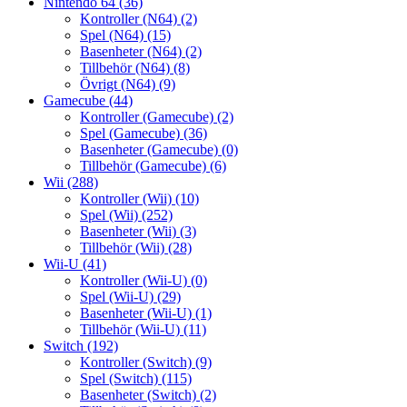
Nintendo 64
(36)
Kontroller (N64)
(2)
Spel (N64)
(15)
Basenheter (N64)
(2)
Tillbehör (N64)
(8)
Övrigt (N64)
(9)
Gamecube
(44)
Kontroller (Gamecube)
(2)
Spel (Gamecube)
(36)
Basenheter (Gamecube)
(0)
Tillbehör (Gamecube)
(6)
Wii
(288)
Kontroller (Wii)
(10)
Spel (Wii)
(252)
Basenheter (Wii)
(3)
Tillbehör (Wii)
(28)
Wii-U
(41)
Kontroller (Wii-U)
(0)
Spel (Wii-U)
(29)
Basenheter (Wii-U)
(1)
Tillbehör (Wii-U)
(11)
Switch
(192)
Kontroller (Switch)
(9)
Spel (Switch)
(115)
Basenheter (Switch)
(2)