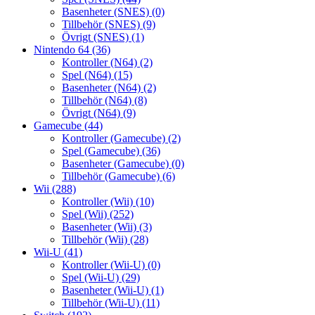
Basenheter (SNES)
(0)
Tillbehör (SNES)
(9)
Övrigt (SNES)
(1)
Nintendo 64
(36)
Kontroller (N64)
(2)
Spel (N64)
(15)
Basenheter (N64)
(2)
Tillbehör (N64)
(8)
Övrigt (N64)
(9)
Gamecube
(44)
Kontroller (Gamecube)
(2)
Spel (Gamecube)
(36)
Basenheter (Gamecube)
(0)
Tillbehör (Gamecube)
(6)
Wii
(288)
Kontroller (Wii)
(10)
Spel (Wii)
(252)
Basenheter (Wii)
(3)
Tillbehör (Wii)
(28)
Wii-U
(41)
Kontroller (Wii-U)
(0)
Spel (Wii-U)
(29)
Basenheter (Wii-U)
(1)
Tillbehör (Wii-U)
(11)