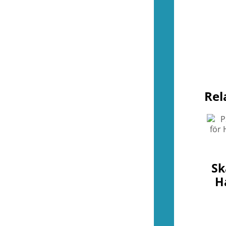
Tillbehör (NES)
(13)
Övrigt (NES)
(4)
(49)
Kontroller (SNES)
(3)
Spel (SNES)
(37)
Basenheter (SNES)
(0)
Tillbehör (SNES)
(9)
Övrigt (SNES)
(1)
Rel
(35)
Kontroller (N64)
(2)
Spel (N64)
(15)
Basenheter (N64)
(1)
Tillbehör (N64)
(8)
Övrigt (N64)
(9)
(33)
Sk
Kontroller (Gamecube)
(1)
H
Spel (Gamecube)
(26)
Basenheter (Gamecube)
(0)
Tillbehör (Gamecube)
(6)
(289)