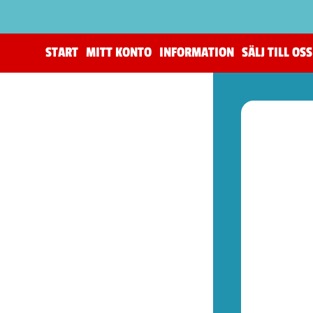
START
MITT KONTO
INFORMATION
SÄLJ TILL OSS
(206)
The Horus Heresy
(4)
Tillbehör (warhammer)
(105)
Warhammer 40,000
(83)
Age of Sigmar (warhammer)
(19)
Kill Team (warhammer)
(9)
(53)
Spel (Nya retrokonsoler)
(1)
Basenheter (Retrokonsoller)
(5)
Tillbehör (Nya Retrotillbehör)
(9)
Övrigt (Prylar)
(38)
(72)
Kontroller (NES)
(2)
Spel (NES)
(51)
Basenheter (NES)
(2)