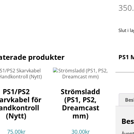
350
Slut i l
aterade produkter
PS1 
PS1/PS2
Strömsladd
arvkabel för
(PS1, PS2,
Bes
andkontroll
Dreamcast
(Nytt)
mm)
Bes
75.00
kr
30.00
kr
Ävent