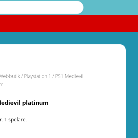
Webbutik
/
Playstation 1
/ PS1 Medievil
um
edievil platinum
. 1 spelare.