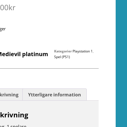
.00
kr
ager
Kategorier
Playstation 1
,
Medievil platinum
Spel (PS1)
krivning
Ytterligare information
krivning
yr. 1 spelare.