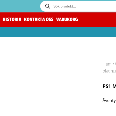
HISTORIA
KONTAKTA OSS
VARUKORG
Hem
/
platin
PS1 M
Äventyr