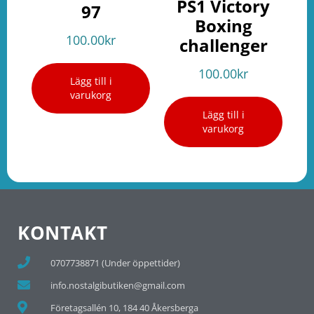
PS1 Victory
97
Boxing
100.00
kr
challenger
100.00
kr
Lägg till i
varukorg
Lägg till i
varukorg
KONTAKT
0707738871 (Under öppettider)
info.nostalgibutiken@gmail.com
Företagsallén 10, 184 40 Åkersberga