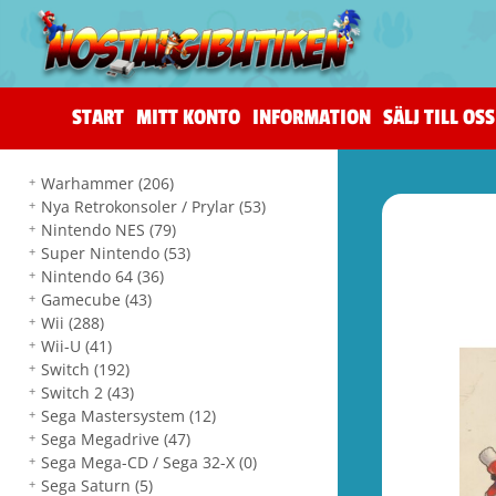
START
MITT KONTO
INFORMATION
SÄLJ TILL OSS
Warhammer
(206)
Nya Retrokonsoler / Prylar
(53)
Nintendo NES
(79)
Super Nintendo
(53)
Nintendo 64
(36)
Gamecube
(43)
Wii
(288)
Wii-U
(41)
Switch
(192)
Switch 2
(43)
Sega Mastersystem
(12)
Sega Megadrive
(47)
Sega Mega-CD / Sega 32-X
(0)
Sega Saturn
(5)