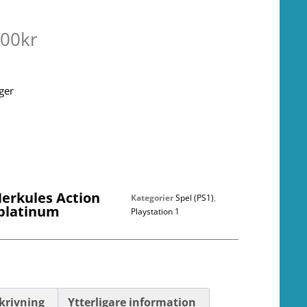
.00
kr
ager
Herkules Action
Kategorier
Spel (PS1)
,
 platinum
Playstation 1
krivning
Ytterligare information