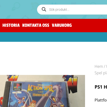
HISTORIA
KONTAKTA OSS
VARUKORG
Hem
/
Spel p
PS1 H
Plattfo