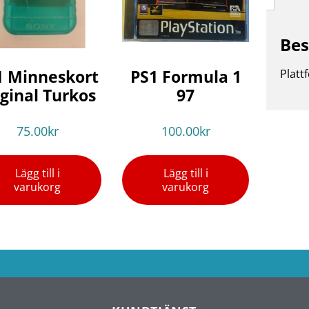
Bes
1 Minneskort
PS1 Formula 1
Platt
iginal Turkos
97
75.00
kr
100.00
kr
Lägg till i
Lägg till i
varukorg
varukorg