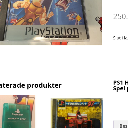
250
Slut i l
PS1 
aterade produkter
Spel
Bes