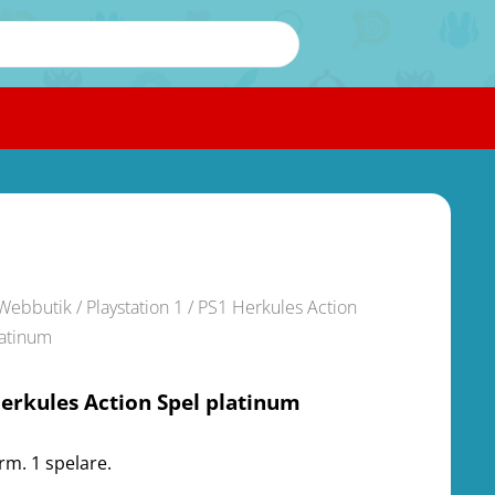
Webbutik
/
Playstation 1
/ PS1 Herkules Action
latinum
erkules Action Spel platinum
rm. 1 spelare.