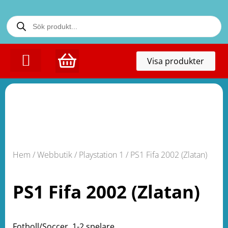
Toggl
Visa produkter
naviga
KONTAKTA OSS
Hem
/
Webbutik
/
Playstation 1
/ PS1 Fifa 2002 (Zlatan)
PS1 Fifa 2002 (Zlatan)
Fotboll/Soccer. 1-2 spelare.