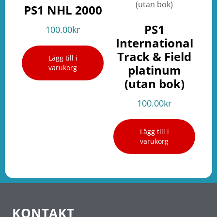
PS1 NHL 2000
PS1
100.00
kr
International
Track & Field
Lägg till i
platinum
varukorg
(utan bok)
100.00
kr
Lägg till i
varukorg
KONTAKT