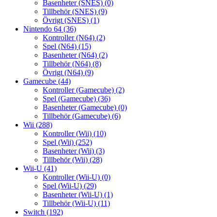
Basenheter (SNES)
(0)
Tillbehör (SNES)
(9)
Övrigt (SNES)
(1)
Nintendo 64
(36)
Kontroller (N64)
(2)
Spel (N64)
(15)
Basenheter (N64)
(2)
Tillbehör (N64)
(8)
Övrigt (N64)
(9)
Gamecube
(44)
Kontroller (Gamecube)
(2)
Spel (Gamecube)
(36)
Basenheter (Gamecube)
(0)
Tillbehör (Gamecube)
(6)
Wii
(288)
Kontroller (Wii)
(10)
Spel (Wii)
(252)
Basenheter (Wii)
(3)
Tillbehör (Wii)
(28)
Wii-U
(41)
Kontroller (Wii-U)
(0)
Spel (Wii-U)
(29)
Basenheter (Wii-U)
(1)
Tillbehör (Wii-U)
(11)
Switch
(192)