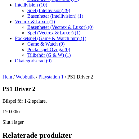
Intellivision
(10)
Spel (Intellivision)
(9)
Basenheter (Intellivision)
(1)
Vectrex & Luxor
(1)
Basenheter (Vectrex & Luxor)
(0)
Spel (Vectrex & Luxor)
(1)
Pocketspel (Game & Watch mm)
(1)
Game & Watch
(0)
Pocketspel Övriga
(0)
Tillbehör (G & W)
(1)
Okategoriserad
(0)
Hem
/
Webbutik
/
Playstation 1
/ PS1 Driver 2
PS1 Driver 2
Bilspel för 1-2 spelare.
150.00
kr
Slut i lager
Relaterade produkter