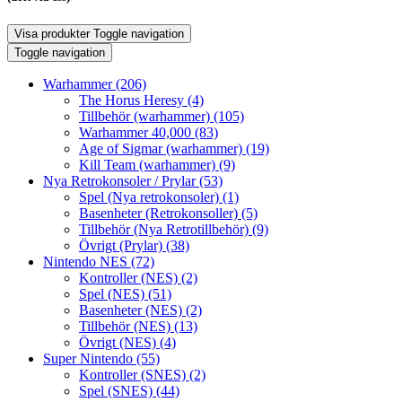
Visa produkter
Toggle navigation
Toggle navigation
Warhammer
(206)
The Horus Heresy
(4)
Tillbehör (warhammer)
(105)
Warhammer 40,000
(83)
Age of Sigmar (warhammer)
(19)
Kill Team (warhammer)
(9)
Nya Retrokonsoler / Prylar
(53)
Spel (Nya retrokonsoler)
(1)
Basenheter (Retrokonsoller)
(5)
Tillbehör (Nya Retrotillbehör)
(9)
Övrigt (Prylar)
(38)
Nintendo NES
(72)
Kontroller (NES)
(2)
Spel (NES)
(51)
Basenheter (NES)
(2)
Tillbehör (NES)
(13)
Övrigt (NES)
(4)
Super Nintendo
(55)
Kontroller (SNES)
(2)
Spel (SNES)
(44)