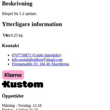
Beskrivning
Bilspel för 1-2 spelare.
Ytterligare information
Vikt
0.25 kg
Kontakt
0707738871 (Under öppettider)
info.nostalgibutiken@gmail.com
Företagsallén 10, 184 40 Åkersberga
Öppettider
Måndag - Torsdag: 12-18
Fredag - Lördag: 11-15