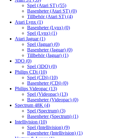
Spel (Atari ST)
(55)
Basenheter (Atari ST)
(0)
Tillbehör (Atari ST)
(4)
Atari Lynx
(1)
Basenheter (Lynx)
(0)
Spel (Lynx)
(1)
Atari Jaguar
(1)
Spel (Jaguar)
(0)
Basenheter (Jaguar)
(0)
Tillbehör (Jaguar)
(1)
3DO
(0)
Spel (3DO)
(0)
Philips CDi
(10)
Spel (CDi)
(10)
Basenheter (CDi)
(0)
Philips Videopac
(13)
Spel (Videopac)
(13)
Basenheter (Videopac)
(0)
Spectrum 48K
(4)
Spel (Spectrum)
(3)
Basenheter (Spectrum)
(1)
Intellivision
(10)
Spel (Intellivision)
(9)
Basenheter (Intellivision)
(1)