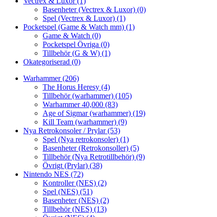
Vectrex & Luxor
(1)
Basenheter (Vectrex & Luxor)
(0)
Spel (Vectrex & Luxor)
(1)
Pocketspel (Game & Watch mm)
(1)
Game & Watch
(0)
Pocketspel Övriga
(0)
Tillbehör (G & W)
(1)
Okategoriserad
(0)
Warhammer
(206)
The Horus Heresy
(4)
Tillbehör (warhammer)
(105)
Warhammer 40,000
(83)
Age of Sigmar (warhammer)
(19)
Kill Team (warhammer)
(9)
Nya Retrokonsoler / Prylar
(53)
Spel (Nya retrokonsoler)
(1)
Basenheter (Retrokonsoller)
(5)
Tillbehör (Nya Retrotillbehör)
(9)
Övrigt (Prylar)
(38)
Nintendo NES
(72)
Kontroller (NES)
(2)
Spel (NES)
(51)
Basenheter (NES)
(2)
Tillbehör (NES)
(13)