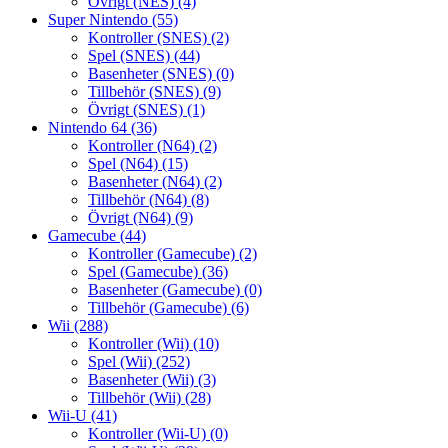
Övrigt (NES)
(4)
Super Nintendo
(55)
Kontroller (SNES)
(2)
Spel (SNES)
(44)
Basenheter (SNES)
(0)
Tillbehör (SNES)
(9)
Övrigt (SNES)
(1)
Nintendo 64
(36)
Kontroller (N64)
(2)
Spel (N64)
(15)
Basenheter (N64)
(2)
Tillbehör (N64)
(8)
Övrigt (N64)
(9)
Gamecube
(44)
Kontroller (Gamecube)
(2)
Spel (Gamecube)
(36)
Basenheter (Gamecube)
(0)
Tillbehör (Gamecube)
(6)
Wii
(288)
Kontroller (Wii)
(10)
Spel (Wii)
(252)
Basenheter (Wii)
(3)
Tillbehör (Wii)
(28)
Wii-U
(41)
Kontroller (Wii-U)
(0)