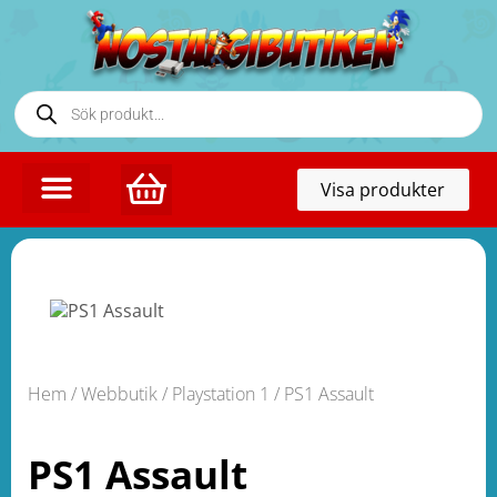
Toggl
Visa produkter
naviga
Hem
/
Webbutik
/
Playstation 1
/ PS1 Assault
PS1 Assault