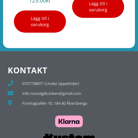
125.00
kr
Lägg till i
varukorg
Lägg till i
varukorg
KONTAKT
0707738871 (Under öppettider)
info.nostalgibutiken@gmail.com
Företagsallén 10, 184 40 Åkersberga