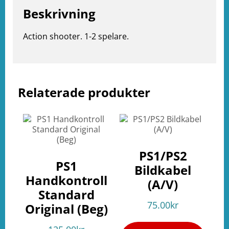
Beskrivning
Action shooter. 1-2 spelare.
Relaterade produkter
e
ation
PS1/PS2
PS1
Bildkabel
Handkontroll
(A/V)
Standard
75.00
kr
Original (Beg)