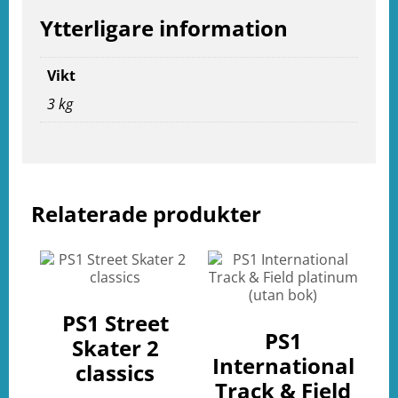
Ytterligare information
e
ation
Vikt
3 kg
Relaterade produkter
PS1 Street
PS1
Skater 2
International
classics
Track & Field