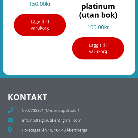
150.00
kr
platinum
(utan bok)
Lägg till i
100.00
kr
varukorg
Lägg till i
varukorg
KONTAKT
0707738871 (Under öppettider)
info.nostalgibutiken@gmail.com
Företagsallén 10, 184 40 Åkersberga