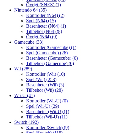
Övrigt (SNES)
(1)
Nintendo 64
(35)
Kontroller (N64)
(2)
Spel (N64)
(15)
Basenheter (N64)
(1)
Tillbehör (N64)
(8)
Övrigt (N64)
(9)
Gamecube
(33)
Kontroller (Gamecube)
(1)
Spel (Gamecube)
(26)
Basenheter (Gamecube)
(0)
Tillbehör (Gamecube)
(6)
Wii
(289)
Kontroller (Wii)
(10)
Spel (Wii)
(253)
Basenheter (Wii)
(3)
Tillbehör (Wii)
(28)
Wii-U
(41)
Kontroller (Wii-U)
(0)
Spel (Wii-U)
(29)
Basenheter (Wii-U)
(1)
Tillbehör (Wii-U)
(11)
Switch
(192)
Kontroller (Switch)
(9)
Spel (Switch)
(115)