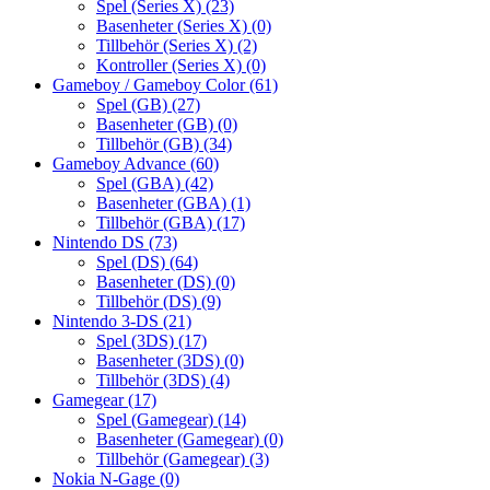
Spel (Series X)
(23)
Basenheter (Series X)
(0)
Tillbehör (Series X)
(2)
Kontroller (Series X)
(0)
Gameboy / Gameboy Color
(61)
Spel (GB)
(27)
Basenheter (GB)
(0)
Tillbehör (GB)
(34)
Gameboy Advance
(60)
Spel (GBA)
(42)
Basenheter (GBA)
(1)
Tillbehör (GBA)
(17)
Nintendo DS
(73)
Spel (DS)
(64)
Basenheter (DS)
(0)
Tillbehör (DS)
(9)
Nintendo 3-DS
(21)
Spel (3DS)
(17)
Basenheter (3DS)
(0)
Tillbehör (3DS)
(4)
Gamegear
(17)
Spel (Gamegear)
(14)
Basenheter (Gamegear)
(0)
Tillbehör (Gamegear)
(3)
Nokia N-Gage
(0)