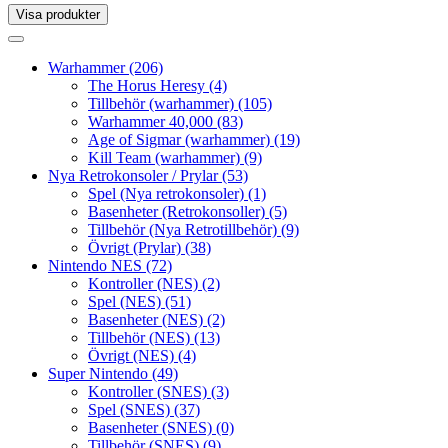
Visa produkter
Toggle
navigation
Toggle
navigation
Warhammer
(206)
The Horus Heresy
(4)
Tillbehör (warhammer)
(105)
Warhammer 40,000
(83)
Age of Sigmar (warhammer)
(19)
Kill Team (warhammer)
(9)
Nya Retrokonsoler / Prylar
(53)
Spel (Nya retrokonsoler)
(1)
Basenheter (Retrokonsoller)
(5)
Tillbehör (Nya Retrotillbehör)
(9)
Övrigt (Prylar)
(38)
Nintendo NES
(72)
Kontroller (NES)
(2)
Spel (NES)
(51)
Basenheter (NES)
(2)
Tillbehör (NES)
(13)
Övrigt (NES)
(4)
Super Nintendo
(49)
Kontroller (SNES)
(3)
Spel (SNES)
(37)
Basenheter (SNES)
(0)
Tillbehör (SNES)
(9)