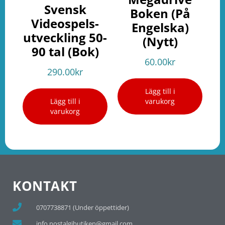
Svensk
Boken (På
Videospels-
Engelska)
utveckling 50-
(Nytt)
90 tal (Bok)
60.00
kr
290.00
kr
Lägg till i
Lägg till i
varukorg
varukorg
KONTAKT
0707738871 (Under öppettider)
info.nostalgibutiken@gmail.com