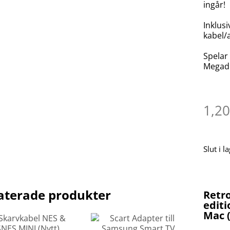
ingår!
Inklus
kabel/
Spelar
Megadr
1,2
Slut i l
aterade produkter
Retro
edit
Mac 