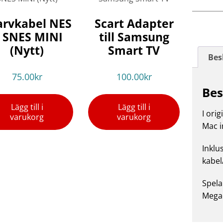
arvkabel NES
Scart Adapter
 SNES MINI
till Samsung
(Nytt)
Smart TV
Bes
75.00
kr
100.00
kr
Bes
Lägg till i
Lägg till i
I ori
varukorg
varukorg
Mac i
Inklu
kabel
Spela
Megad