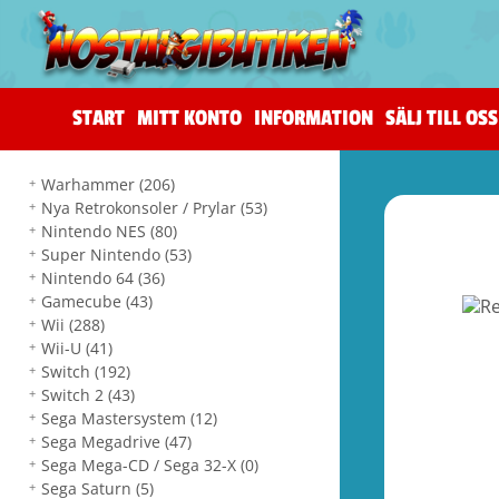
START
MITT KONTO
INFORMATION
SÄLJ TILL OSS
Warhammer
(206)
Nya Retrokonsoler / Prylar
(53)
Nintendo NES
(80)
Super Nintendo
(53)
Nintendo 64
(36)
Gamecube
(43)
Wii
(288)
Wii-U
(41)
Switch
(192)
Switch 2
(43)
Sega Mastersystem
(12)
Sega Megadrive
(47)
Sega Mega-CD / Sega 32-X
(0)
Sega Saturn
(5)