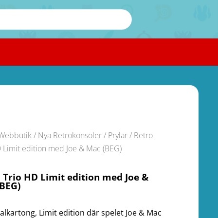
Webbutik
/
Nya Retrokonsoler / Prylar
/ Retro
 Limit edition med Joe & Mac (BEG)
 Trio HD Limit edition med Joe &
(BEG)
nalkartong, Limit edition där spelet Joe & Mac