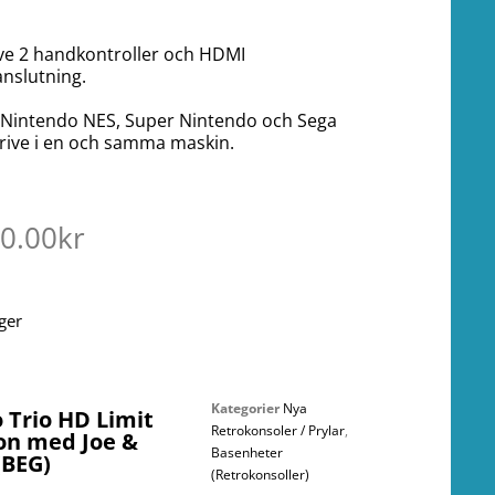
ive 2 handkontroller och HDMI
anslutning.
 Nintendo NES, Super Nintendo och Sega
ive i en och samma maskin.
00.00
kr
ager
Kategorier
Nya
 Trio HD Limit
Retrokonsoler / Prylar
,
ion med Joe &
Basenheter
(BEG)
(Retrokonsoller)