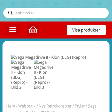
Toggl
Visa produkter
naviga
Hem
/
Webbutik
/
Nya Retrokonsoler / Prylar
/ Sega