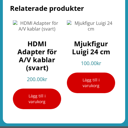
Relaterade produkter
HDMI
Mjukfigur
Adapter för
Luigi 24 cm
A/V kablar
100.00
kr
(svart)
200.00
kr
Lägg till i
varukorg
Lägg till i
varukorg