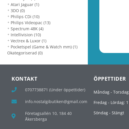
Atari Jaguar
(1)
3DO
(0)
Philips CDi
(10)
Philips Videopac
(13)
Spectrum 48K
(4)
Intellivision
(10)
Vectrex & Luxor
(1)
Pocketspel (Game & Watch mm)
(1)
Okategoriserad
(0)
KONTAKT
ÖPPETTIDER
0707738871 (Under öppettider)
Måndag - Torsdag
info.nostalgibutiken@gmail.com
Fredag - Lördag: 1
Söndag - Stängt
Företagsallén 10, 184 40
Åkersberga