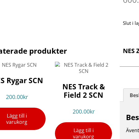
Slut i l
aterade produkter
NES 
S Rygar SCN
NES Track &
Field 2 SCN
Bes
200.00
kr
200.00
kr
Bes
Lägg till i
varukorg
Lägg till i
Ävent
varukorg