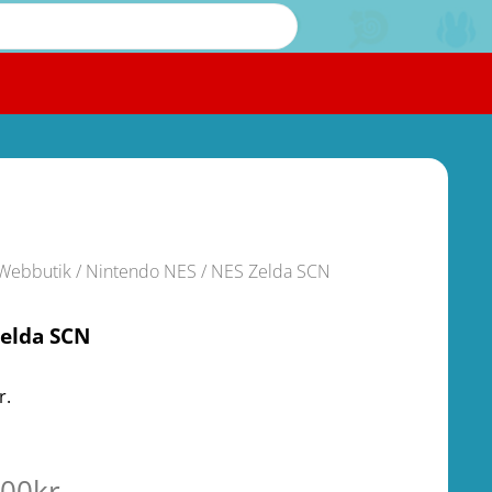
Webbutik
/
Nintendo NES
/ NES Zelda SCN
elda SCN
r.
.00
kr