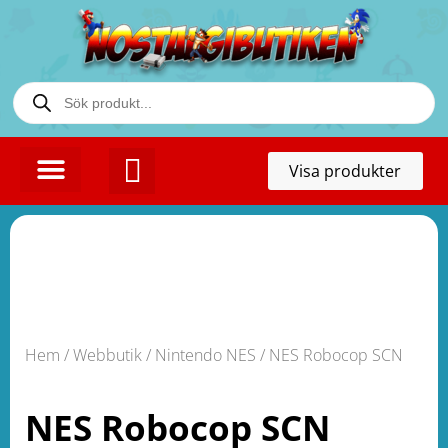
Toggl
Visa produkter
naviga
KONTAKTA OSS
Hem
/
Webbutik
/
Nintendo NES
/ NES Robocop SCN
NES Robocop SCN