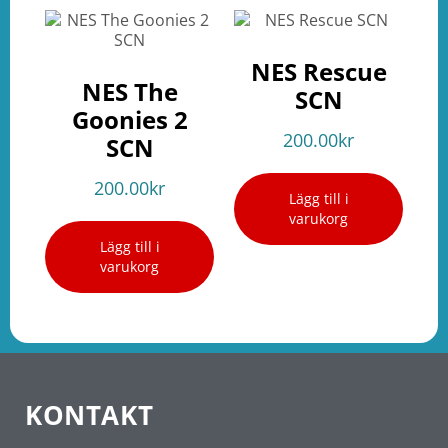
NES Rescue
NES The
SCN
Goonies 2
200.00
kr
SCN
200.00
kr
Lägg till i
varukorg
Lägg till i
varukorg
KONTAKT