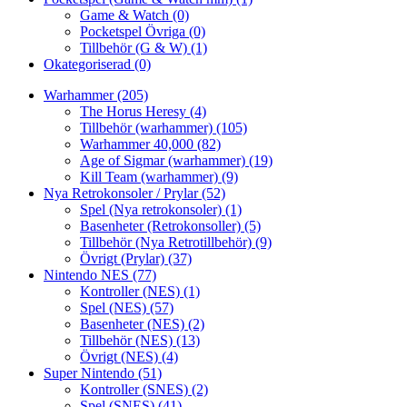
Game & Watch
(0)
Pocketspel Övriga
(0)
Tillbehör (G & W)
(1)
Okategoriserad
(0)
Warhammer
(205)
The Horus Heresy
(4)
Tillbehör (warhammer)
(105)
Warhammer 40,000
(82)
Age of Sigmar (warhammer)
(19)
Kill Team (warhammer)
(9)
Nya Retrokonsoler / Prylar
(52)
Spel (Nya retrokonsoler)
(1)
Basenheter (Retrokonsoller)
(5)
Tillbehör (Nya Retrotillbehör)
(9)
Övrigt (Prylar)
(37)
Nintendo NES
(77)
Kontroller (NES)
(1)
Spel (NES)
(57)
Basenheter (NES)
(2)
Tillbehör (NES)
(13)
Övrigt (NES)
(4)
Super Nintendo
(51)
Kontroller (SNES)
(2)
Spel (SNES)
(41)