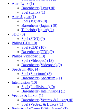
Atari Lynx
(1)
Basenheter (Lynx)
(0)
Spel (Lynx)
(1)
Atari Jaguar
(1)
Spel (Jaguar)
(0)
Basenheter (Jaguar)
(0)
Tillbehör (Jaguar)
(1)
3DO
(0)
Spel (3DO)
(0)
Philips CDi
(10)
Spel (CDi)
(10)
Basenheter (CDi)
(0)
Philips Videopac
(13)
Spel (Videopac)
(13)
Basenheter (Videopac)
(0)
Spectrum 48K
(4)
Spel (Spectrum)
(3)
Basenheter (Spectrum)
(1)
Intellivision
(10)
Spel (Intellivision)
(9)
Basenheter (Intellivision)
(1)
Vectrex & Luxor
(1)
Basenheter (Vectrex & Luxor)
(0)
Spel (Vectrex & Luxor)
(1)
Pocketspel (Game & Watch mm)
(1)