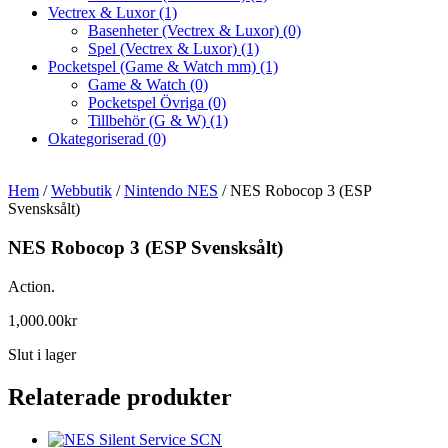
Vectrex & Luxor
(1)
Basenheter (Vectrex & Luxor)
(0)
Spel (Vectrex & Luxor)
(1)
Pocketspel (Game & Watch mm)
(1)
Game & Watch
(0)
Pocketspel Övriga
(0)
Tillbehör (G & W)
(1)
Okategoriserad
(0)
Hem
/
Webbutik
/
Nintendo NES
/ NES Robocop 3 (ESP
Svensksålt)
NES Robocop 3 (ESP Svensksålt)
Action.
1,000.00
kr
Slut i lager
Relaterade produkter