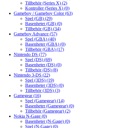
Tillbehör (Series X)
(2)
Kontroller (Series X)
(0)
Gameboy / Gameboy Color
(63)
Spel (GB)
(29)
Basenheter (GB)
(0)
Tillbehör (GB)
(34)
Gameboy Advance
(57)
Spel (GBA)
(40)
Basenheter (GBA)
(0)
Tillbehör (GBA)
(17)
Nintendo DS
(77)
Spel (DS)
(69)
Basenheter (DS)
(0)
Tillbehör (DS)
(8)
Nintendo 3-DS
(22)
Spel (3DS)
(19)
Basenheter (3DS)
(0)
Tillbehör (3DS)
(3)
Gamegear
(16)
Spel (Gamegear)
(14)
Basenheter (Gamegear)
(0)
Tillbehör (Gamegear)
(2)
Nokia N-Gage
(0)
Basenheter (N-Gage)
(0)
Spel (N-Gage)
(0)