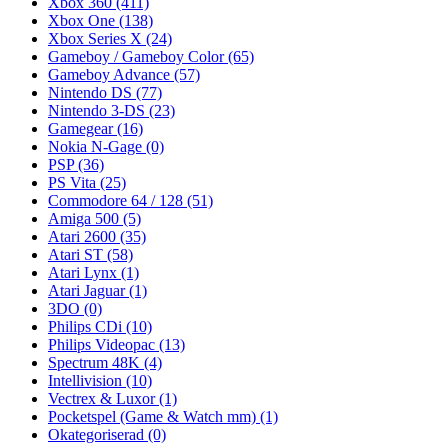
Xbox 360
(411)
Xbox One
(138)
Xbox Series X
(24)
Gameboy / Gameboy Color
(65)
Gameboy Advance
(57)
Nintendo DS
(77)
Nintendo 3-DS
(23)
Gamegear
(16)
Nokia N-Gage
(0)
PSP
(36)
PS Vita
(25)
Commodore 64 / 128
(51)
Amiga 500
(5)
Atari 2600
(35)
Atari ST
(58)
Atari Lynx
(1)
Atari Jaguar
(1)
3DO
(0)
Philips CDi
(10)
Philips Videopac
(13)
Spectrum 48K
(4)
Intellivision
(10)
Vectrex & Luxor
(1)
Pocketspel (Game & Watch mm)
(1)
Okategoriserad
(0)