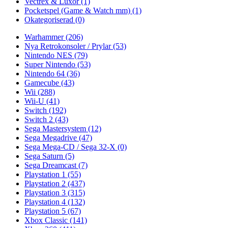
Vectrex & Luxor
(1)
Pocketspel (Game & Watch mm)
(1)
Okategoriserad
(0)
Warhammer
(206)
Nya Retrokonsoler / Prylar
(53)
Nintendo NES
(79)
Super Nintendo
(53)
Nintendo 64
(36)
Gamecube
(43)
Wii
(288)
Wii-U
(41)
Switch
(192)
Switch 2
(43)
Sega Mastersystem
(12)
Sega Megadrive
(47)
Sega Mega-CD / Sega 32-X
(0)
Sega Saturn
(5)
Sega Dreamcast
(7)
Playstation 1
(55)
Playstation 2
(437)
Playstation 3
(315)
Playstation 4
(132)
Playstation 5
(67)
Xbox Classic
(141)