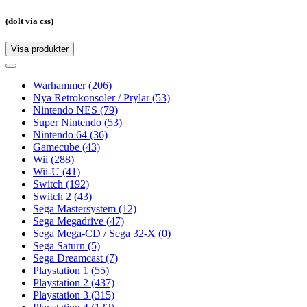
(dolt via css)
Visa produkter
Toggle
navigation
Toggle
navigation
Warhammer
(206)
Nya Retrokonsoler / Prylar
(53)
Nintendo NES
(79)
Super Nintendo
(53)
Nintendo 64
(36)
Gamecube
(43)
Wii
(288)
Wii-U
(41)
Switch
(192)
Switch 2
(43)
Sega Mastersystem
(12)
Sega Megadrive
(47)
Sega Mega-CD / Sega 32-X
(0)
Sega Saturn
(5)
Sega Dreamcast
(7)
Playstation 1
(55)
Playstation 2
(437)
Playstation 3
(315)