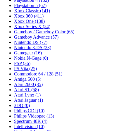
Playstation 4
(132)
Playstation 5
(67)
Xbox Classic
(141)
Xbox 360
(411)
Xbox One
(138)
Xbox Series X
(24)
Gameboy / Gameboy Color
(65)
Gameboy Advance
(57)
Nintendo DS
(77)
Nintendo 3-DS
(23)
Gamegear
(16)
Nokia N-Gage
(0)
PSP
(36)
PS Vita
(25)
Commodore 64 / 128
(51)
Amiga 500
(5)
Atari 2600
(35)
Atari ST
(58)
Atari Lynx
(1)
Atari Jaguar
(1)
3DO
(0)
Philips CDi
(10)
Philips Videopac
(13)
Spectrum 48K
(4)
Intellivision
(10)