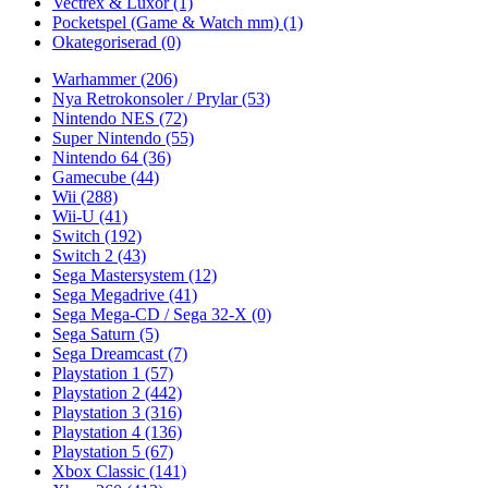
Vectrex & Luxor
(1)
Pocketspel (Game & Watch mm)
(1)
Okategoriserad
(0)
Warhammer
(206)
Nya Retrokonsoler / Prylar
(53)
Nintendo NES
(72)
Super Nintendo
(55)
Nintendo 64
(36)
Gamecube
(44)
Wii
(288)
Wii-U
(41)
Switch
(192)
Switch 2
(43)
Sega Mastersystem
(12)
Sega Megadrive
(41)
Sega Mega-CD / Sega 32-X
(0)
Sega Saturn
(5)
Sega Dreamcast
(7)
Playstation 1
(57)
Playstation 2
(442)
Playstation 3
(316)
Playstation 4
(136)
Playstation 5
(67)
Xbox Classic
(141)