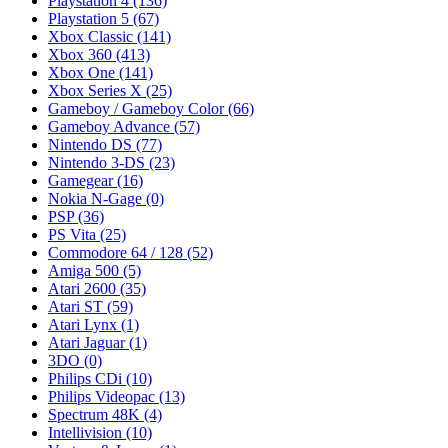
Playstation 4
(136)
Playstation 5
(67)
Xbox Classic
(141)
Xbox 360
(413)
Xbox One
(141)
Xbox Series X
(25)
Gameboy / Gameboy Color
(66)
Gameboy Advance
(57)
Nintendo DS
(77)
Nintendo 3-DS
(23)
Gamegear
(16)
Nokia N-Gage
(0)
PSP
(36)
PS Vita
(25)
Commodore 64 / 128
(52)
Amiga 500
(5)
Atari 2600
(35)
Atari ST
(59)
Atari Lynx
(1)
Atari Jaguar
(1)
3DO
(0)
Philips CDi
(10)
Philips Videopac
(13)
Spectrum 48K
(4)
Intellivision
(10)