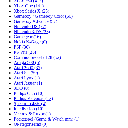
Xbox 360
(413)
Xbox One
(141)
Xbox Series X
(25)
Gameboy / Gameboy Color
(66)
Gameboy Advance
(57)
Nintendo DS
(77)
Nintendo 3-DS
(23)
Gamegear
(16)
Nokia N-Gage
(0)
PSP
(36)
PS Vita
(25)
Commodore 64 / 128
(52)
Amiga 500
(5)
Atari 2600
(35)
Atari ST
(59)
Atari Lynx
(1)
Atari Jaguar
(1)
3DO
(0)
Philips CDi
(10)
Philips Videopac
(13)
Spectrum 48K
(4)
Intellivision
(10)
Vectrex & Luxor
(1)
Pocketspel (Game & Watch mm)
(1)
Okategoriserad
(0)