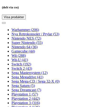
(dolt via css)
Visa produkter
Toggle
navigation
Toggle
navigation
Warhammer
(206)
Nya Retrokonsoler / Prylar
(53)
Nintendo NES
(72)
Super Nintendo
(55)
Nintendo 64
(36)
Gamecube
(44)
Wii
(288)
Wii-U
(41)
Switch
(192)
Switch 2
(43)
Sega Mastersystem
(12)
Sega Megadrive
(41)
Sega Mega-CD / Sega 32-X
(0)
Sega Saturn
(5)
Sega Dreamcast
(7)
Playstation 1
(57)
Playstation 2
(442)
Playstation 3
(316)