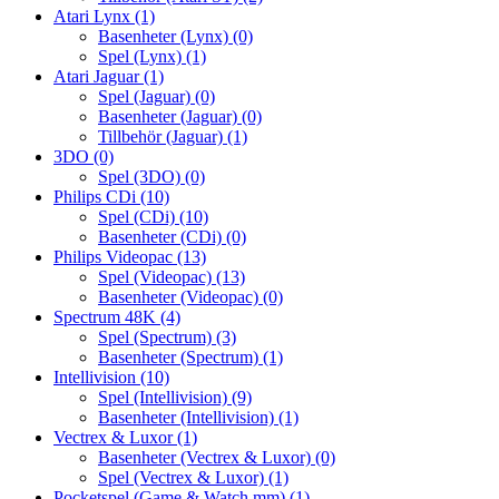
Atari Lynx
(1)
Basenheter (Lynx)
(0)
Spel (Lynx)
(1)
Atari Jaguar
(1)
Spel (Jaguar)
(0)
Basenheter (Jaguar)
(0)
Tillbehör (Jaguar)
(1)
3DO
(0)
Spel (3DO)
(0)
Philips CDi
(10)
Spel (CDi)
(10)
Basenheter (CDi)
(0)
Philips Videopac
(13)
Spel (Videopac)
(13)
Basenheter (Videopac)
(0)
Spectrum 48K
(4)
Spel (Spectrum)
(3)
Basenheter (Spectrum)
(1)
Intellivision
(10)
Spel (Intellivision)
(9)
Basenheter (Intellivision)
(1)
Vectrex & Luxor
(1)
Basenheter (Vectrex & Luxor)
(0)
Spel (Vectrex & Luxor)
(1)
Pocketspel (Game & Watch mm)
(1)