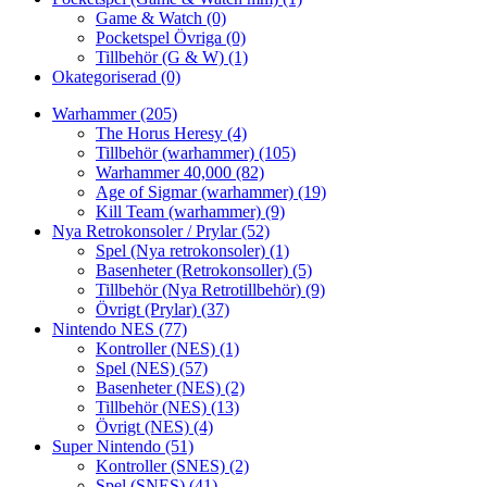
Game & Watch
(0)
Pocketspel Övriga
(0)
Tillbehör (G & W)
(1)
Okategoriserad
(0)
Warhammer
(205)
The Horus Heresy
(4)
Tillbehör (warhammer)
(105)
Warhammer 40,000
(82)
Age of Sigmar (warhammer)
(19)
Kill Team (warhammer)
(9)
Nya Retrokonsoler / Prylar
(52)
Spel (Nya retrokonsoler)
(1)
Basenheter (Retrokonsoller)
(5)
Tillbehör (Nya Retrotillbehör)
(9)
Övrigt (Prylar)
(37)
Nintendo NES
(77)
Kontroller (NES)
(1)
Spel (NES)
(57)
Basenheter (NES)
(2)
Tillbehör (NES)
(13)
Övrigt (NES)
(4)
Super Nintendo
(51)
Kontroller (SNES)
(2)
Spel (SNES)
(41)