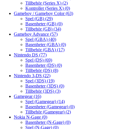
Tillbehör (Series X)
(2)
Kontroller (Series X)
(0)
Gameboy / Gameboy Color
(63)
Spel (GB)
(29)
Basenheter (GB)
(0)
Tillbehör (GB)
(34)
Gameboy Advance
(57)
Spel (GBA)
(40)
Basenheter (GBA)
(0)
Tillbehör (GBA)
(17)
Nintendo DS
(77)
Spel (DS)
(69)
Basenheter (DS)
(0)
Tillbehör (DS)
(8)
Nintendo 3-DS
(22)
Spel (3DS)
(19)
Basenheter (3DS)
(0)
Tillbehör (3DS)
(3)
Gamegear
(16)
Spel (Gamegear)
(14)
Basenheter (Gamegear)
(0)
Tillbehör (Gamegear)
(2)
Nokia N-Gage
(0)
Basenheter (N-Gage)
(0)
Spel (N-Gage)
(0)