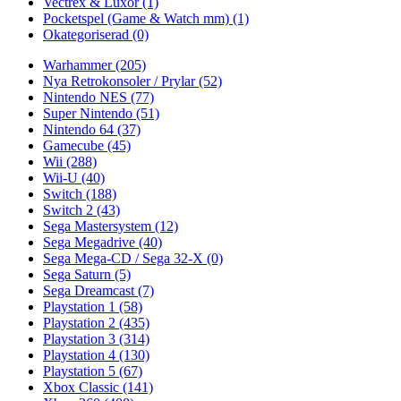
Vectrex & Luxor
(1)
Pocketspel (Game & Watch mm)
(1)
Okategoriserad
(0)
Warhammer
(205)
Nya Retrokonsoler / Prylar
(52)
Nintendo NES
(77)
Super Nintendo
(51)
Nintendo 64
(37)
Gamecube
(45)
Wii
(288)
Wii-U
(40)
Switch
(188)
Switch 2
(43)
Sega Mastersystem
(12)
Sega Megadrive
(40)
Sega Mega-CD / Sega 32-X
(0)
Sega Saturn
(5)
Sega Dreamcast
(7)
Playstation 1
(58)
Playstation 2
(435)
Playstation 3
(314)
Playstation 4
(130)
Playstation 5
(67)
Xbox Classic
(141)