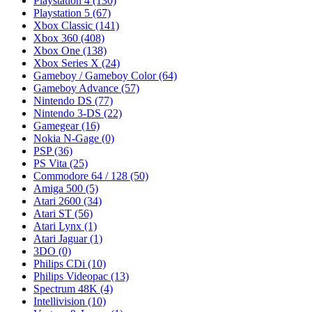
Playstation 4
(130)
Playstation 5
(67)
Xbox Classic
(141)
Xbox 360
(408)
Xbox One
(138)
Xbox Series X
(24)
Gameboy / Gameboy Color
(64)
Gameboy Advance
(57)
Nintendo DS
(77)
Nintendo 3-DS
(22)
Gamegear
(16)
Nokia N-Gage
(0)
PSP
(36)
PS Vita
(25)
Commodore 64 / 128
(50)
Amiga 500
(5)
Atari 2600
(34)
Atari ST
(56)
Atari Lynx
(1)
Atari Jaguar
(1)
3DO
(0)
Philips CDi
(10)
Philips Videopac
(13)
Spectrum 48K
(4)
Intellivision
(10)