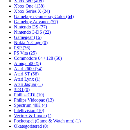
Xbox 360
(408)
Xbox One
(138)
Xbox Series X
(24)
Gameboy / Gameboy Color
(64)
Gameboy Advance
(57)
Nintendo DS
(77)
Nintendo 3-DS
(22)
Gamegear
(16)
Nokia N-Gage
(0)
PSP
(36)
PS Vita
(25)
Commodore 64 / 128
(50)
Amiga 500
(5)
Atari 2600
(34)
Atari ST
(56)
Atari Lynx
(1)
Atari Jaguar
(1)
3DO
(0)
Philips CDi
(10)
Philips Videopac
(13)
Spectrum 48K
(4)
Intellivision
(10)
Vectrex & Luxor
(1)
Pocketspel (Game & Watch mm)
(1)
Okategoriserad
(0)