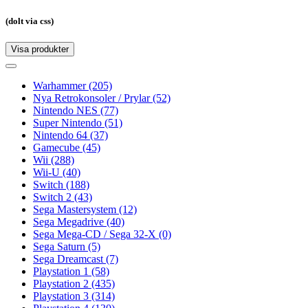
(dolt via css)
Visa produkter
Toggle
navigation
Toggle
navigation
Warhammer
(205)
Nya Retrokonsoler / Prylar
(52)
Nintendo NES
(77)
Super Nintendo
(51)
Nintendo 64
(37)
Gamecube
(45)
Wii
(288)
Wii-U
(40)
Switch
(188)
Switch 2
(43)
Sega Mastersystem
(12)
Sega Megadrive
(40)
Sega Mega-CD / Sega 32-X
(0)
Sega Saturn
(5)
Sega Dreamcast
(7)
Playstation 1
(58)
Playstation 2
(435)
Playstation 3
(314)