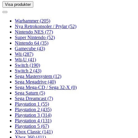
Visa produkter
Toggle
navigation
Toggle
navigation
Warhammer
(205)
Nya Retrokonsoler / Prylar
(52)
Nintendo NES
(77)
Super Nintendo
(52)
Nintendo 64
(35)
Gamecube
(43)
Wii
(287)
Wii-U
(41)
Switch
(190)
Switch 2
(43)
Sega Mastersystem
(12)
Sega Megadrive
(40)
Sega Mega-CD / Sega 32-X
(0)
Sega Saturn
(5)
Sega Dreamcast
(7)
Playstation 1
(55)
Playstation 2
(435)
Playstation 3
(314)
Playstation 4
(131)
Playstation 5
(67)
Xbox Classic
(141)
Xbox 360
(411)