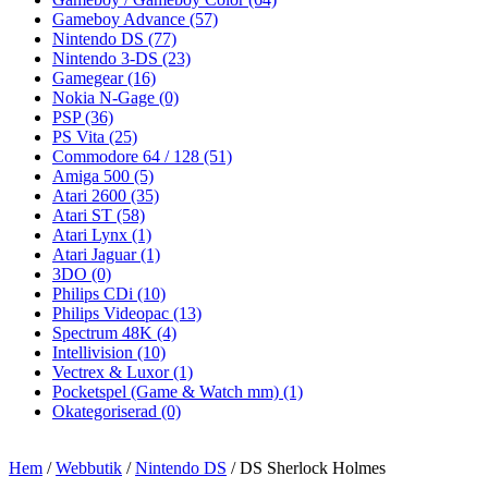
Gameboy Advance
(57)
Nintendo DS
(77)
Nintendo 3-DS
(23)
Gamegear
(16)
Nokia N-Gage
(0)
PSP
(36)
PS Vita
(25)
Commodore 64 / 128
(51)
Amiga 500
(5)
Atari 2600
(35)
Atari ST
(58)
Atari Lynx
(1)
Atari Jaguar
(1)
3DO
(0)
Philips CDi
(10)
Philips Videopac
(13)
Spectrum 48K
(4)
Intellivision
(10)
Vectrex & Luxor
(1)
Pocketspel (Game & Watch mm)
(1)
Okategoriserad
(0)
Hem
/
Webbutik
/
Nintendo DS
/ DS Sherlock Holmes