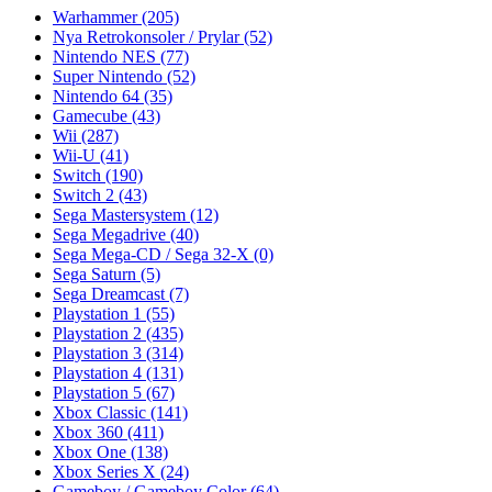
Warhammer
(205)
Nya Retrokonsoler / Prylar
(52)
Nintendo NES
(77)
Super Nintendo
(52)
Nintendo 64
(35)
Gamecube
(43)
Wii
(287)
Wii-U
(41)
Switch
(190)
Switch 2
(43)
Sega Mastersystem
(12)
Sega Megadrive
(40)
Sega Mega-CD / Sega 32-X
(0)
Sega Saturn
(5)
Sega Dreamcast
(7)
Playstation 1
(55)
Playstation 2
(435)
Playstation 3
(314)
Playstation 4
(131)
Playstation 5
(67)
Xbox Classic
(141)
Xbox 360
(411)
Xbox One
(138)
Xbox Series X
(24)
Gameboy / Gameboy Color
(64)