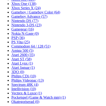
Xbox One
(138)
Xbox Series X
(24)
Gameboy / Gameboy Color
(64)
Gameboy Advance
(57)
Nintendo DS
(77)
Nintendo 3-DS
(23)
Gamegear
(16)
Nokia N-Gage
(0)
PSP
(36)
PS Vita
(25)
Commodore 64 / 128
(51)
Amiga 500
(5)
Atari 2600
(35)
Atari ST
(58)
Atari Lynx
(1)
Atari Jaguar
(1)
3DO
(0)
Philips CDi
(10)
Philips Videopac
(13)
Spectrum 48K
(4)
Intellivision
(10)
Vectrex & Luxor
(1)
Pocketspel (Game & Watch mm)
(1)
Okategoriserad
(0)