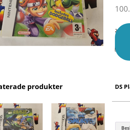
100
2 i lage
aterade produkter
DS P
Bes