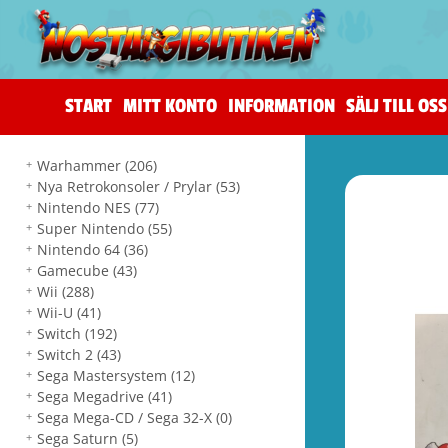
START
MITT KONTO
INFORMATION
SÄLJ TILL OSS
Warhammer
(206)
Nya Retrokonsoler / Prylar
(53)
Nintendo NES
(77)
Super Nintendo
(55)
Nintendo 64
(36)
Gamecube
(43)
Wii
(288)
Wii-U
(41)
Switch
(192)
Switch 2
(43)
Sega Mastersystem
(12)
Sega Megadrive
(41)
Sega Mega-CD / Sega 32-X
(0)
Sega Saturn
(5)