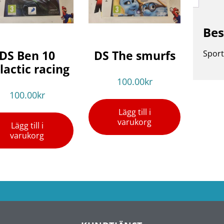
Bes
DS Ben 10
DS The smurfs
Sport
lactic racing
100.00
kr
100.00
kr
Lägg till i
varukorg
Lägg till i
varukorg