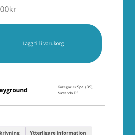
.00
kr
r
Lägg till i varukorg
Kategorier
Spel (DS)
,
layground
Nintendo DS
krivning
Ytterligare information