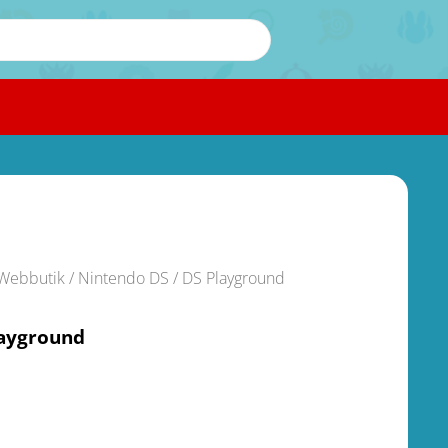
Webbutik
/
Nintendo DS
/ DS Playground
layground