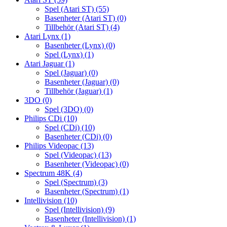
Spel (Atari ST)
(55)
Basenheter (Atari ST)
(0)
Tillbehör (Atari ST)
(4)
Atari Lynx
(1)
Basenheter (Lynx)
(0)
Spel (Lynx)
(1)
Atari Jaguar
(1)
Spel (Jaguar)
(0)
Basenheter (Jaguar)
(0)
Tillbehör (Jaguar)
(1)
3DO
(0)
Spel (3DO)
(0)
Philips CDi
(10)
Spel (CDi)
(10)
Basenheter (CDi)
(0)
Philips Videopac
(13)
Spel (Videopac)
(13)
Basenheter (Videopac)
(0)
Spectrum 48K
(4)
Spel (Spectrum)
(3)
Basenheter (Spectrum)
(1)
Intellivision
(10)
Spel (Intellivision)
(9)
Basenheter (Intellivision)
(1)