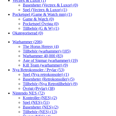
Vectrex & Luxor
(1)
Basenheter (Vectrex & Luxor)
(0)
Spel (Vectrex & Luxor)
(1)
Pocketspel (Game & Watch mm)
(1)
Game & Watch
(0)
Pocketspel Övriga
(0)
Tillbehör (G & W)
(1)
Okategoriserad
(0)
Warhammer
(206)
The Horus Heresy
(4)
Tillbehör (warhammer)
(105)
Warhammer 40,000
(83)
Age of Sigmar (warhammer)
(19)
Kill Team (warhammer)
(9)
Nya Retrokonsoler / Prylar
(53)
Spel (Nya retrokonsoler)
(1)
Basenheter (Retrokonsoller)
(5)
Tillbehör (Nya Retrotillbehör)
(9)
Övrigt (Prylar)
(38)
Nintendo NES
(72)
Kontroller (NES)
(2)
Spel (NES)
(51)
Basenheter (NES)
(2)
Tillbehör (NES)
(13)