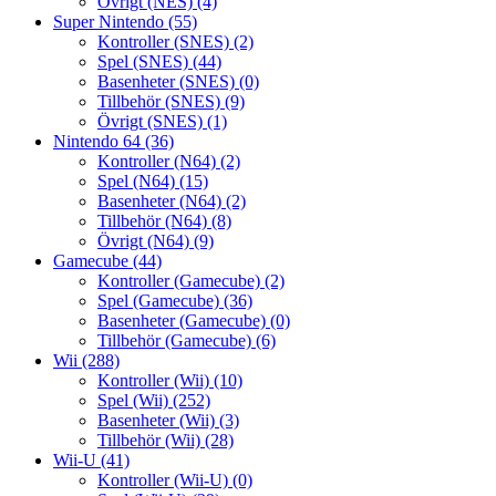
Övrigt (NES)
(4)
Super Nintendo
(55)
Kontroller (SNES)
(2)
Spel (SNES)
(44)
Basenheter (SNES)
(0)
Tillbehör (SNES)
(9)
Övrigt (SNES)
(1)
Nintendo 64
(36)
Kontroller (N64)
(2)
Spel (N64)
(15)
Basenheter (N64)
(2)
Tillbehör (N64)
(8)
Övrigt (N64)
(9)
Gamecube
(44)
Kontroller (Gamecube)
(2)
Spel (Gamecube)
(36)
Basenheter (Gamecube)
(0)
Tillbehör (Gamecube)
(6)
Wii
(288)
Kontroller (Wii)
(10)
Spel (Wii)
(252)
Basenheter (Wii)
(3)
Tillbehör (Wii)
(28)
Wii-U
(41)
Kontroller (Wii-U)
(0)