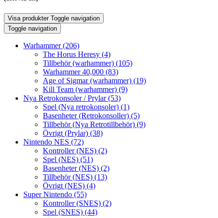
Visa produkter
Toggle navigation
Toggle navigation
Warhammer
(206)
The Horus Heresy
(4)
Tillbehör (warhammer)
(105)
Warhammer 40,000
(83)
Age of Sigmar (warhammer)
(19)
Kill Team (warhammer)
(9)
Nya Retrokonsoler / Prylar
(53)
Spel (Nya retrokonsoler)
(1)
Basenheter (Retrokonsoller)
(5)
Tillbehör (Nya Retrotillbehör)
(9)
Övrigt (Prylar)
(38)
Nintendo NES
(72)
Kontroller (NES)
(2)
Spel (NES)
(51)
Basenheter (NES)
(2)
Tillbehör (NES)
(13)
Övrigt (NES)
(4)
Super Nintendo
(55)
Kontroller (SNES)
(2)
Spel (SNES)
(44)