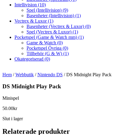
Intellivision
(10)
Spel (Intellivision)
(9)
Basenheter (Intellivision)
(1)
Vectrex & Luxor
(1)
Basenheter (Vectrex & Luxor)
(0)
Spel (Vectrex & Luxor)
(1)
Pocketspel (Game & Watch mm)
(1)
Game & Watch
(0)
Pocketspel Övriga
(0)
Tillbehör (G & W)
(1)
Okategoriserad
(0)
Hem
/
Webbutik
/
Nintendo DS
/ DS Midnight Play Pack
DS Midnight Play Pack
Minispel
50.00
kr
Slut i lager
Relaterade produkter