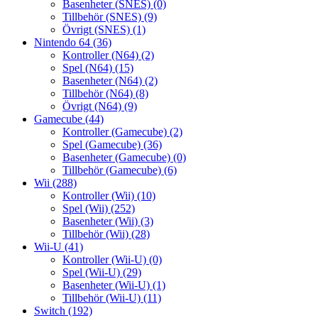
Basenheter (SNES)
(0)
Tillbehör (SNES)
(9)
Övrigt (SNES)
(1)
Nintendo 64
(36)
Kontroller (N64)
(2)
Spel (N64)
(15)
Basenheter (N64)
(2)
Tillbehör (N64)
(8)
Övrigt (N64)
(9)
Gamecube
(44)
Kontroller (Gamecube)
(2)
Spel (Gamecube)
(36)
Basenheter (Gamecube)
(0)
Tillbehör (Gamecube)
(6)
Wii
(288)
Kontroller (Wii)
(10)
Spel (Wii)
(252)
Basenheter (Wii)
(3)
Tillbehör (Wii)
(28)
Wii-U
(41)
Kontroller (Wii-U)
(0)
Spel (Wii-U)
(29)
Basenheter (Wii-U)
(1)
Tillbehör (Wii-U)
(11)
Switch
(192)