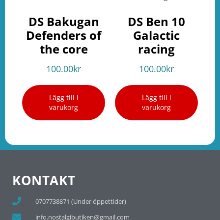
DS Bakugan
DS Ben 10
Defenders of
Galactic
the core
racing
100.00
kr
100.00
kr
Lägg till i
Lägg till i
varukorg
varukorg
KONTAKT
0707738871 (Under öppettider)
info.nostalgibutiken@gmail.com