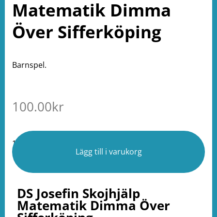
Matematik Dimma
Över Sifferköping
Barnspel.
100.00
kr
1 i lager
Lägg till i varukorg
DS Josefin Skojhjälp
Matematik Dimma Över