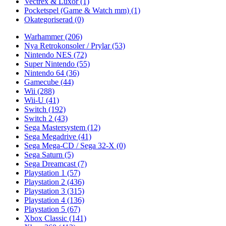
Vectrex & Luxor
(1)
Pocketspel (Game & Watch mm)
(1)
Okategoriserad
(0)
Warhammer
(206)
Nya Retrokonsoler / Prylar
(53)
Nintendo NES
(72)
Super Nintendo
(55)
Nintendo 64
(36)
Gamecube
(44)
Wii
(288)
Wii-U
(41)
Switch
(192)
Switch 2
(43)
Sega Mastersystem
(12)
Sega Megadrive
(41)
Sega Mega-CD / Sega 32-X
(0)
Sega Saturn
(5)
Sega Dreamcast
(7)
Playstation 1
(57)
Playstation 2
(436)
Playstation 3
(315)
Playstation 4
(136)
Playstation 5
(67)
Xbox Classic
(141)