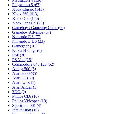
Playstation 4
(136)
Playstation 5
(67)
Xbox Classic
(141)
Xbox 360
(413)
Xbox One
(140)
Xbox Series X
(25)
Gameboy / Gameboy Color
(66)
Gameboy Advance
(57)
Nintendo DS
(77)
Nintendo 3-DS
(23)
Gamegear
(16)
Nokia N-Gage
(0)
PSP
(36)
PS Vita
(25)
Commodore 64 / 128
(52)
Amiga 500
(5)
Atari 2600
(35)
Atari ST
(59)
Atari Lynx
(1)
Atari Jaguar
(1)
3DO
(0)
Philips CDi
(10)
Philips Videopac
(13)
Spectrum 48K
(4)
Intellivision
(10)