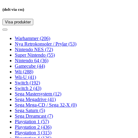
(dolt via css)
Visa produkter
Toggle
navigation
Toggle
navigation
Warhammer
(206)
Nya Retrokonsoler / Prylar
(53)
Nintendo NES
(72)
Super Nintendo
(55)
Nintendo 64
(36)
Gamecube
(44)
Wii
(288)
Wii-U
(41)
Switch
(192)
Switch 2
(43)
Sega Mastersystem
(12)
Sega Megadrive
(41)
Sega Mega-CD / Sega 32-X
(0)
Sega Saturn
(5)
Sega Dreamcast
(7)
Playstation 1
(57)
Playstation 2
(436)
Playstation 3
(315)