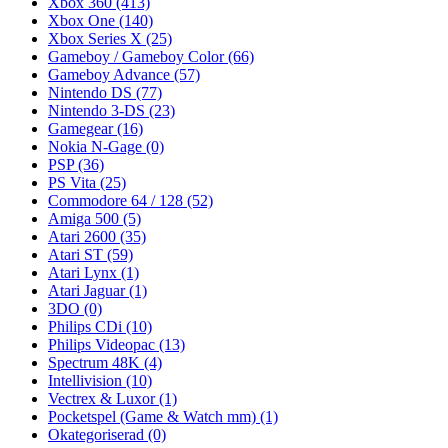
Xbox 360
(413)
Xbox One
(140)
Xbox Series X
(25)
Gameboy / Gameboy Color
(66)
Gameboy Advance
(57)
Nintendo DS
(77)
Nintendo 3-DS
(23)
Gamegear
(16)
Nokia N-Gage
(0)
PSP
(36)
PS Vita
(25)
Commodore 64 / 128
(52)
Amiga 500
(5)
Atari 2600
(35)
Atari ST
(59)
Atari Lynx
(1)
Atari Jaguar
(1)
3DO
(0)
Philips CDi
(10)
Philips Videopac
(13)
Spectrum 48K
(4)
Intellivision
(10)
Vectrex & Luxor
(1)
Pocketspel (Game & Watch mm)
(1)
Okategoriserad
(0)