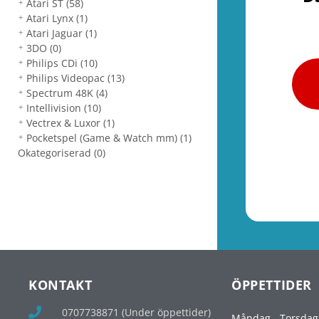
Atari ST
(58)
Atari Lynx
(1)
Atari Jaguar
(1)
3DO
(0)
Philips CDi
(10)
Philips Videopac
(13)
Spectrum 48K
(4)
Intellivision
(10)
Vectrex & Luxor
(1)
Pocketspel (Game & Watch mm)
(1)
Okategoriserad
(0)
KONTAKT
ÖPPETTIDER
0707738871 (Under öppettider)
Måndag - Torsdag