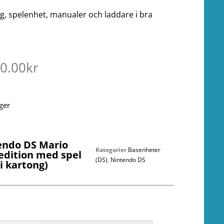
g, spelenhet, manualer och laddare i bra
00.00
kr
ager
endo DS Mario
Kategorier
Basenheter
edition med spel
(DS)
,
Nintendo DS
i kartong)