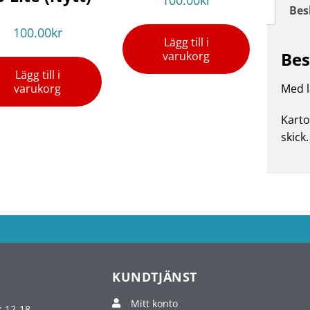
Bes
100.00
kr
Lägg till i
Bes
varukorg
Lägg till i
varukorg
Med l
Karto
skick.
KUNDTJÄNST
Mitt konto
: 12-18