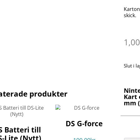
Karton
skick.
1,0
Slut i l
Nint
aterade produkter
Kart 
mm (
DS G-force
 Batteri till
-Lite (Nytt)
100.00
kr