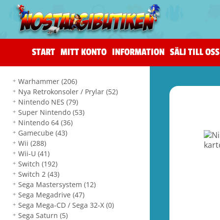
START
MITT KONTO
INFORMATION
SÄLJ TILL OSS
Warhammer
(206)
Nya Retrokonsoler / Prylar
(52)
Nintendo NES
(79)
Super Nintendo
(53)
Nintendo 64
(36)
Gamecube
(43)
Wii
(288)
Wii-U
(41)
Switch
(192)
Switch 2
(43)
Sega Mastersystem
(12)
Sega Megadrive
(47)
Sega Mega-CD / Sega 32-X
(0)
Sega Saturn
(5)