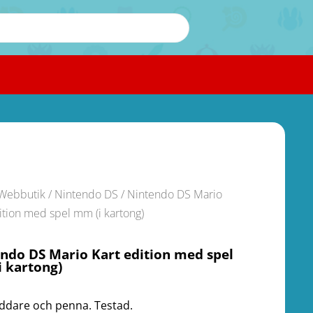
Webbutik
/
Nintendo DS
/ Nintendo DS Mario
ition med spel mm (i kartong)
ndo DS Mario Kart edition med spel
 kartong)
ddare och penna. Testad.