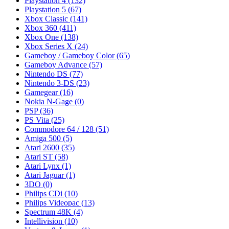
Playstation 4
(132)
Playstation 5
(67)
Xbox Classic
(141)
Xbox 360
(411)
Xbox One
(138)
Xbox Series X
(24)
Gameboy / Gameboy Color
(65)
Gameboy Advance
(57)
Nintendo DS
(77)
Nintendo 3-DS
(23)
Gamegear
(16)
Nokia N-Gage
(0)
PSP
(36)
PS Vita
(25)
Commodore 64 / 128
(51)
Amiga 500
(5)
Atari 2600
(35)
Atari ST
(58)
Atari Lynx
(1)
Atari Jaguar
(1)
3DO
(0)
Philips CDi
(10)
Philips Videopac
(13)
Spectrum 48K
(4)
Intellivision
(10)