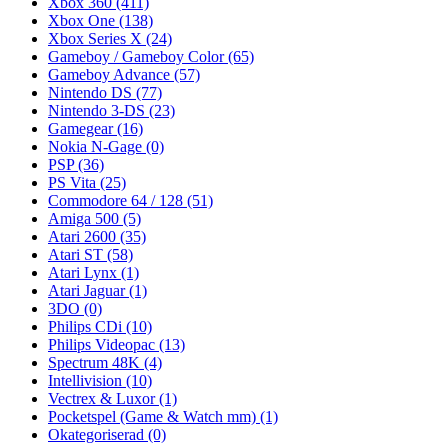
Xbox 360
(411)
Xbox One
(138)
Xbox Series X
(24)
Gameboy / Gameboy Color
(65)
Gameboy Advance
(57)
Nintendo DS
(77)
Nintendo 3-DS
(23)
Gamegear
(16)
Nokia N-Gage
(0)
PSP
(36)
PS Vita
(25)
Commodore 64 / 128
(51)
Amiga 500
(5)
Atari 2600
(35)
Atari ST
(58)
Atari Lynx
(1)
Atari Jaguar
(1)
3DO
(0)
Philips CDi
(10)
Philips Videopac
(13)
Spectrum 48K
(4)
Intellivision
(10)
Vectrex & Luxor
(1)
Pocketspel (Game & Watch mm)
(1)
Okategoriserad
(0)