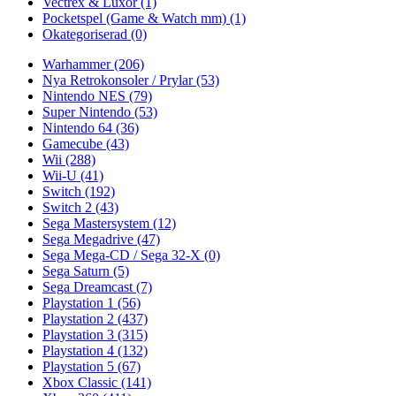
Vectrex & Luxor
(1)
Pocketspel (Game & Watch mm)
(1)
Okategoriserad
(0)
Warhammer
(206)
Nya Retrokonsoler / Prylar
(53)
Nintendo NES
(79)
Super Nintendo
(53)
Nintendo 64
(36)
Gamecube
(43)
Wii
(288)
Wii-U
(41)
Switch
(192)
Switch 2
(43)
Sega Mastersystem
(12)
Sega Megadrive
(47)
Sega Mega-CD / Sega 32-X
(0)
Sega Saturn
(5)
Sega Dreamcast
(7)
Playstation 1
(56)
Playstation 2
(437)
Playstation 3
(315)
Playstation 4
(132)
Playstation 5
(67)
Xbox Classic
(141)