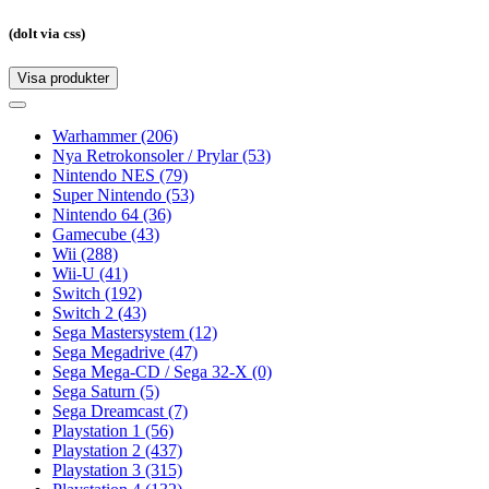
(dolt via css)
Visa produkter
Toggle
navigation
Toggle
navigation
Warhammer
(206)
Nya Retrokonsoler / Prylar
(53)
Nintendo NES
(79)
Super Nintendo
(53)
Nintendo 64
(36)
Gamecube
(43)
Wii
(288)
Wii-U
(41)
Switch
(192)
Switch 2
(43)
Sega Mastersystem
(12)
Sega Megadrive
(47)
Sega Mega-CD / Sega 32-X
(0)
Sega Saturn
(5)
Sega Dreamcast
(7)
Playstation 1
(56)
Playstation 2
(437)
Playstation 3
(315)