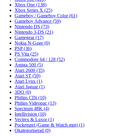
Xbox One
(138)
Xbox Series X
(25)
Gameboy / Gameboy Color
(61)
Gameboy Advance
(59)
Nintendo DS
(73)
Nintendo 3-DS
(21)
Gamegear
(17)
Nokia N-Gage
(0)
PSP
(36)
PS Vita
(25)
Commodore 64 / 128
(52)
Amiga 500
(5)
Atari 2600
(35)
Atari ST
(59)
Atari Lynx
(1)
Atari Jaguar
(1)
3DO
(0)
Philips CDi
(10)
Philips Videopac
(13)
Spectrum 48K
(4)
Intellivision
(10)
Vectrex & Luxor
(1)
Pocketspel (Game & Watch mm)
(1)
Okategoriserad
(0)