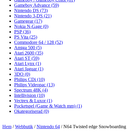
Gameboy Advance
(59)
Nintendo DS
(73)
Nintendo 3-DS
(21)
Gamegear
(17)
Nokia N-Gage
(0)
PSP
(36)
PS Vita
(25)
Commodore 64 / 128
(52)
Amiga 500
(5)
Atari 2600
(35)
Atari ST
(59)
Atari Lynx
(1)
Atari Jaguar
(1)
3DO
(0)
Philips CDi
(10)
Philips Videopac
(13)
Spectrum 48K
(4)
Intellivision
(10)
Vectrex & Luxor
(1)
Pocketspel (Game & Watch mm)
(1)
Okategoriserad
(0)
Hem
/
Webbutik
/
Nintendo 64
/ N64 Twisted edge Snowboarding