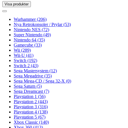
Visa produkter
Toggle
navigation
Toggle
navigation
Warhammer
(206)
Nya Retrokonsoler / Prylar
(53)
Nintendo NES
(72)
Super Nintendo
(49)
Nintendo 64
(35)
Gamecube
(33)
Wii
(289)
Wii-U
(41)
Switch
(192)
Switch 2
(43)
Sega Mastersystem
(12)
Sega Megadrive
(35)
Sega Mega-CD / Sega 32-X
(0)
Sega Saturn
(5)
Sega Dreamcast
(7)
Playstation 1
(56)
Playstation 2
(443)
Playstation 3
(316)
Playstation 4
(138)
Playstation 5
(67)
Xbox Classic
(140)
Xbox 360
(413)