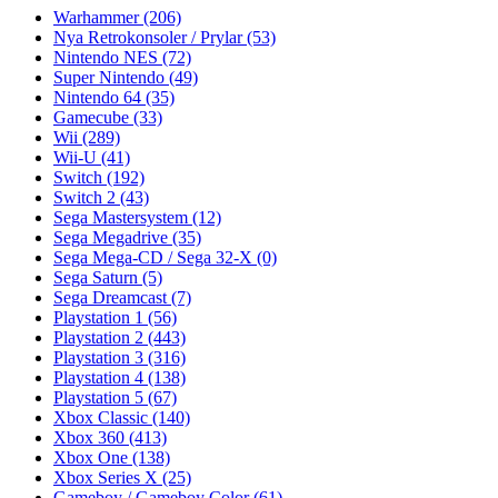
Warhammer
(206)
Nya Retrokonsoler / Prylar
(53)
Nintendo NES
(72)
Super Nintendo
(49)
Nintendo 64
(35)
Gamecube
(33)
Wii
(289)
Wii-U
(41)
Switch
(192)
Switch 2
(43)
Sega Mastersystem
(12)
Sega Megadrive
(35)
Sega Mega-CD / Sega 32-X
(0)
Sega Saturn
(5)
Sega Dreamcast
(7)
Playstation 1
(56)
Playstation 2
(443)
Playstation 3
(316)
Playstation 4
(138)
Playstation 5
(67)
Xbox Classic
(140)
Xbox 360
(413)
Xbox One
(138)
Xbox Series X
(25)
Gameboy / Gameboy Color
(61)