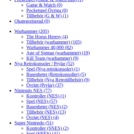
Game & Watch
(0)
Pocketspel Övriga
(0)
Tillbehör (G & W)
(1)
Okategoriserad
(0)
Warhammer
(205)
The Horus Heresy
(4)
Tillbehör (warhammer)
(105)
Warhammer 40,000
(82)
Age of Sigmar (warhammer)
(19)
Kill Team (warhammer)
(9)
Nya Retrokonsoler / Prylar
(52)
Spel (Nya retrokonsoler)
(1)
Basenheter (Retrokonsoller)
(5)
Tillbehör (Nya Retrotillbehör)
(9)
Övrigt (Prylar)
(37)
Nintendo NES
(77)
Kontroller (NES)
(1)
Spel (NES)
(57)
Basenheter (NES)
(2)
Tillbehör (NES)
(13)
Övrigt (NES)
(4)
Super Nintendo
(51)
Kontroller (SNES)
(2)
Spel (SNES)
(41)