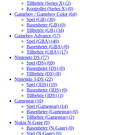
Tillbehör (Series X)
(2)
Kontroller (Series X)
(0)
Gameboy / Gameboy Color
(64)
Spel (GB)
(30)
Basenheter (GB)
(0)
Tillbehör (GB)
(34)
Gameboy Advance
(57)
Spel (GBA)
(40)
Basenheter (GBA)
(0)
Tillbehör (GBA)
(17)
Nintendo DS
(77)
Spel (DS)
(69)
Basenheter (DS)
(0)
Tillbehör (DS)
(8)
Nintendo 3-DS
(22)
Spel (3DS)
(19)
Basenheter (3DS)
(0)
Tillbehör (3DS)
(3)
Gamegear
(16)
Spel (Gamegear)
(14)
Basenheter (Gamegear)
(0)
Tillbehör (Gamegear)
(2)
Nokia N-Gage
(0)
Basenheter (N-Gage)
(0)
Spel (N-Gage)
(0)