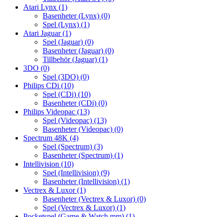
Atari Lynx
(1)
Basenheter (Lynx)
(0)
Spel (Lynx)
(1)
Atari Jaguar
(1)
Spel (Jaguar)
(0)
Basenheter (Jaguar)
(0)
Tillbehör (Jaguar)
(1)
3DO
(0)
Spel (3DO)
(0)
Philips CDi
(10)
Spel (CDi)
(10)
Basenheter (CDi)
(0)
Philips Videopac
(13)
Spel (Videopac)
(13)
Basenheter (Videopac)
(0)
Spectrum 48K
(4)
Spel (Spectrum)
(3)
Basenheter (Spectrum)
(1)
Intellivision
(10)
Spel (Intellivision)
(9)
Basenheter (Intellivision)
(1)
Vectrex & Luxor
(1)
Basenheter (Vectrex & Luxor)
(0)
Spel (Vectrex & Luxor)
(1)
Pocketspel (Game & Watch mm)
(1)