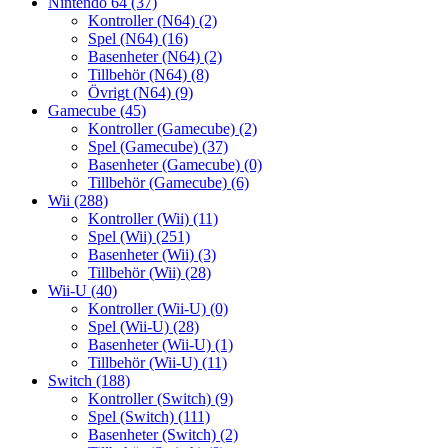
Nintendo 64
(37)
Kontroller (N64)
(2)
Spel (N64)
(16)
Basenheter (N64)
(2)
Tillbehör (N64)
(8)
Övrigt (N64)
(9)
Gamecube
(45)
Kontroller (Gamecube)
(2)
Spel (Gamecube)
(37)
Basenheter (Gamecube)
(0)
Tillbehör (Gamecube)
(6)
Wii
(288)
Kontroller (Wii)
(11)
Spel (Wii)
(251)
Basenheter (Wii)
(3)
Tillbehör (Wii)
(28)
Wii-U
(40)
Kontroller (Wii-U)
(0)
Spel (Wii-U)
(28)
Basenheter (Wii-U)
(1)
Tillbehör (Wii-U)
(11)
Switch
(188)
Kontroller (Switch)
(9)
Spel (Switch)
(111)
Basenheter (Switch)
(2)