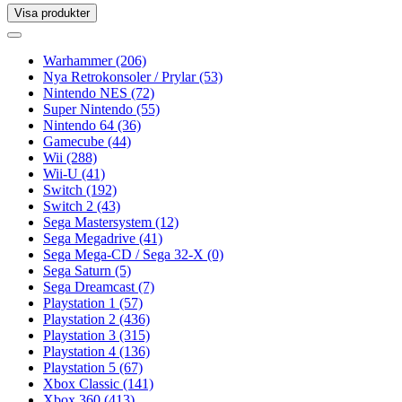
Visa produkter
Toggle
navigation
Toggle
navigation
Warhammer
(206)
Nya Retrokonsoler / Prylar
(53)
Nintendo NES
(72)
Super Nintendo
(55)
Nintendo 64
(36)
Gamecube
(44)
Wii
(288)
Wii-U
(41)
Switch
(192)
Switch 2
(43)
Sega Mastersystem
(12)
Sega Megadrive
(41)
Sega Mega-CD / Sega 32-X
(0)
Sega Saturn
(5)
Sega Dreamcast
(7)
Playstation 1
(57)
Playstation 2
(436)
Playstation 3
(315)
Playstation 4
(136)
Playstation 5
(67)
Xbox Classic
(141)
Xbox 360
(413)