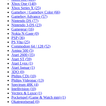
Xbox One
(140)
Xbox Series X
(25)
Gameboy / Gameboy Color
(66)
Gameboy Advance
(57)
Nintendo DS
(77)
Nintendo 3-DS
(23)
Gamegear
(16)
Nokia N-Gage
(0)
PSP
(36)
PS Vita
(25)
Commodore 64 / 128
(52)
Amiga 500
(5)
Atari 2600
(35)
Atari ST
(59)
Atari Lynx
(1)
Atari Jaguar
(1)
3DO
(0)
Philips CDi
(10)
Philips Videopac
(13)
Spectrum 48K
(4)
Intellivision
(10)
Vectrex & Luxor
(1)
Pocketspel (Game & Watch mm)
(1)
Okategoriserad
(0)