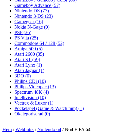
Gameboy Advance
(57)
Nintendo DS
(77)
Nintendo 3-DS
(23)
Gamegear
(16)
Nokia N-Gage
(0)
PSP
(36)
PS Vita
(25)
Commodore 64 / 128
(52)
Amiga 500
(5)
Atari 2600
(35)
Atari ST
(59)
Atari Lynx
(1)
Atari Jaguar
(1)
3DO
(0)
Philips CDi
(10)
Philips Videopac
(13)
Spectrum 48K
(4)
Intellivision
(10)
Vectrex & Luxor
(1)
Pocketspel (Game & Watch mm)
(1)
Okategoriserad
(0)
Hem
/
Webbutik
/
Nintendo 64
/ N64 FIFA 64