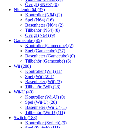
Övrigt (SNES)
(0)
Nintendo 64
(37)
Kontroller (N64)
(2)
Spel (N64)
(16)
Basenheter (N64)
(2)
Tillbehör (N64)
(8)
Övrigt (N64)
(9)
Gamecube
(45)
Kontroller (Gamecube)
(2)
Spel (Gamecube)
(37)
Basenheter (Gamecube)
(0)
Tillbehör (Gamecube)
(6)
Wii
(288)
Kontroller (Wii)
(11)
Spel (Wii)
(251)
Basenheter (Wii)
(3)
Tillbehör (Wii)
(28)
Wii-U
(40)
Kontroller (Wii-U)
(0)
Spel (Wii-U)
(28)
Basenheter (Wii-U)
(1)
Tillbehör (Wii-U)
(11)
Switch
(188)
Kontroller (Switch)
(9)
Spel (Switch)
(111)