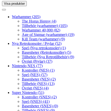
Visa produkter
Toggle
navigation
Toggle
navigation
Warhammer
(205)
The Horus Heresy
(4)
Tillbehör (warhammer)
(105)
Warhammer 40,000
(82)
Age of Sigmar (warhammer)
(19)
Kill Team (warhammer)
(9)
Nya Retrokonsoler / Prylar
(52)
Spel (Nya retrokonsoler)
(1)
Basenheter (Retrokonsoller)
(5)
Tillbehör (Nya Retrotillbehör)
(9)
Övrigt (Prylar)
(37)
Nintendo NES
(77)
Kontroller (NES)
(1)
Spel (NES)
(57)
Basenheter (NES)
(2)
Tillbehör (NES)
(13)
Övrigt (NES)
(4)
Super Nintendo
(51)
Kontroller (SNES)
(2)
Spel (SNES)
(41)
Basenheter (SNES)
(0)
Tillbehör (SNES)
(9)