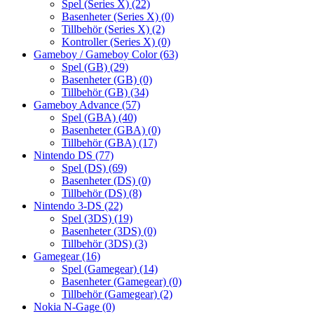
Spel (Series X)
(22)
Basenheter (Series X)
(0)
Tillbehör (Series X)
(2)
Kontroller (Series X)
(0)
Gameboy / Gameboy Color
(63)
Spel (GB)
(29)
Basenheter (GB)
(0)
Tillbehör (GB)
(34)
Gameboy Advance
(57)
Spel (GBA)
(40)
Basenheter (GBA)
(0)
Tillbehör (GBA)
(17)
Nintendo DS
(77)
Spel (DS)
(69)
Basenheter (DS)
(0)
Tillbehör (DS)
(8)
Nintendo 3-DS
(22)
Spel (3DS)
(19)
Basenheter (3DS)
(0)
Tillbehör (3DS)
(3)
Gamegear
(16)
Spel (Gamegear)
(14)
Basenheter (Gamegear)
(0)
Tillbehör (Gamegear)
(2)
Nokia N-Gage
(0)