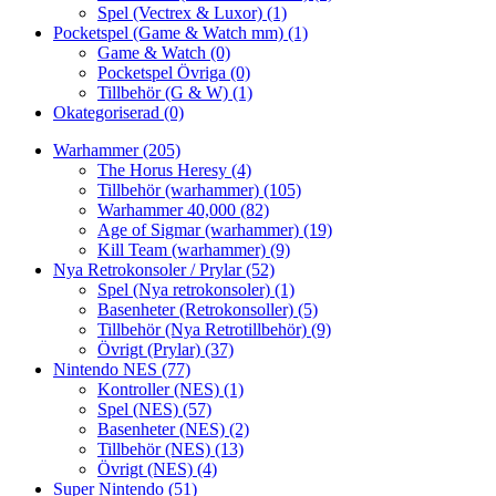
Spel (Vectrex & Luxor)
(1)
Pocketspel (Game & Watch mm)
(1)
Game & Watch
(0)
Pocketspel Övriga
(0)
Tillbehör (G & W)
(1)
Okategoriserad
(0)
Warhammer
(205)
The Horus Heresy
(4)
Tillbehör (warhammer)
(105)
Warhammer 40,000
(82)
Age of Sigmar (warhammer)
(19)
Kill Team (warhammer)
(9)
Nya Retrokonsoler / Prylar
(52)
Spel (Nya retrokonsoler)
(1)
Basenheter (Retrokonsoller)
(5)
Tillbehör (Nya Retrotillbehör)
(9)
Övrigt (Prylar)
(37)
Nintendo NES
(77)
Kontroller (NES)
(1)
Spel (NES)
(57)
Basenheter (NES)
(2)
Tillbehör (NES)
(13)
Övrigt (NES)
(4)
Super Nintendo
(51)