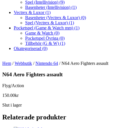
Spel (Intellivision)
(9)
Basenheter (Intellivision)
(1)
Vectrex & Luxor
(1)
Basenheter (Vectrex & Luxor)
(0)
Spel (Vectrex & Luxor)
(1)
Pocketspel (Game & Watch mm)
(1)
Game & Watch
(0)
Pocketspel Övriga
(0)
Tillbehör (G & W)
(1)
Okategoriserad
(0)
Hem
/
Webbutik
/
Nintendo 64
/ N64 Aero Fighters assault
N64 Aero Fighters assault
Flyg/Action
150.00
kr
Slut i lager
Relaterade produkter