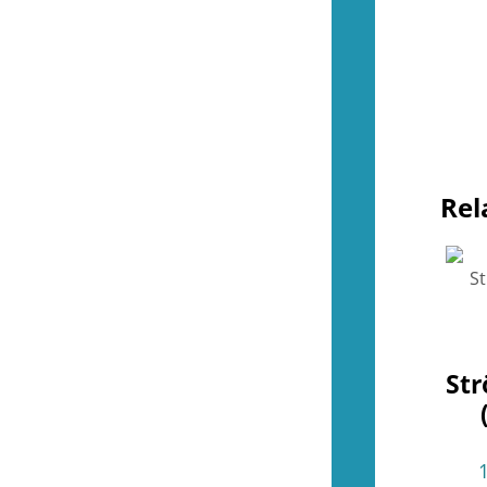
Övrigt (NES)
(4)
(48)
Kontroller (SNES)
(2)
Spel (SNES)
(37)
Basenheter (SNES)
(0)
Tillbehör (SNES)
(9)
Övrigt (SNES)
(1)
(35)
Kontroller (N64)
(2)
Rel
Spel (N64)
(15)
Basenheter (N64)
(1)
Tillbehör (N64)
(8)
Övrigt (N64)
(9)
(34)
Kontroller (Gamecube)
(2)
Spel (Gamecube)
(26)
Basenheter (Gamecube)
(0)
Tillbehör (Gamecube)
(6)
St
(288)
Kontroller (Wii)
(10)
Spel (Wii)
(252)
Basenheter (Wii)
(3)
Tillbehör (Wii)
(28)