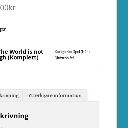
.00
kr
ager
he World is not
Kategorier
Spel (N64)
,
gh (Komplett)
Nintendo 64
krivning
Ytterligare information
krivning
n.