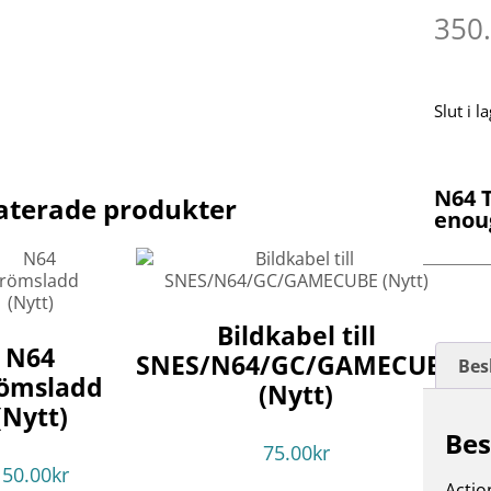
350
Slut i l
N64 T
aterade produkter
enou
Bildkabel till
N64
SNES/N64/GC/GAMECUBE
Bes
römsladd
(Nytt)
(Nytt)
Bes
75.00
kr
150.00
kr
Actio