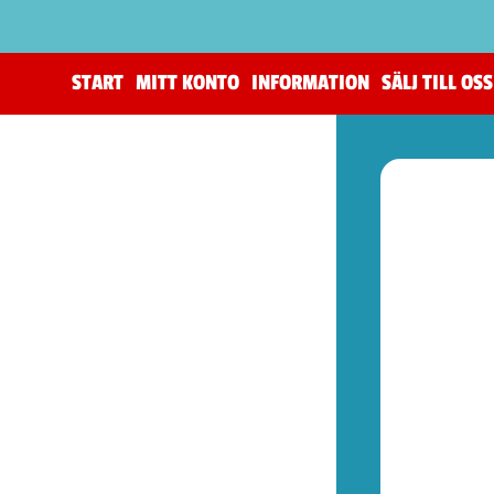
START
MITT KONTO
INFORMATION
SÄLJ TILL OSS
(206)
The Horus Heresy
(4)
Tillbehör (warhammer)
(105)
Warhammer 40,000
(83)
Age of Sigmar (warhammer)
(19)
Kill Team (warhammer)
(9)
(53)
Spel (Nya retrokonsoler)
(1)
Basenheter (Retrokonsoller)
(5)
Tillbehör (Nya Retrotillbehör)
(9)
Övrigt (Prylar)
(38)
(72)
Kontroller (NES)
(2)
Spel (NES)
(51)
Basenheter (NES)
(2)
Tillbehör (NES)
(13)