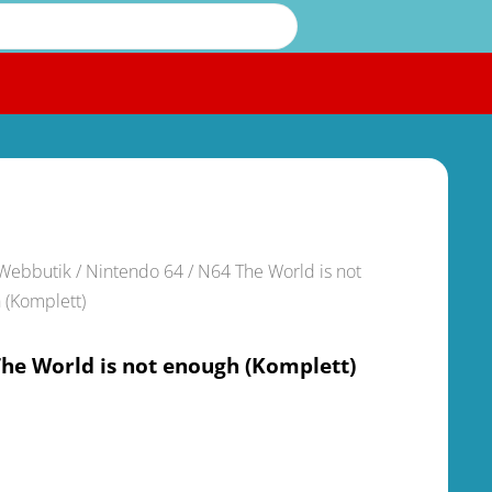
Webbutik
/
Nintendo 64
/ N64 The World is not
 (Komplett)
he World is not enough (Komplett)
.