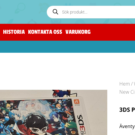
HISTORIA
KONTAKTA OSS
VARUKORG
Hem
/
New Ci
3DS 
Äventy