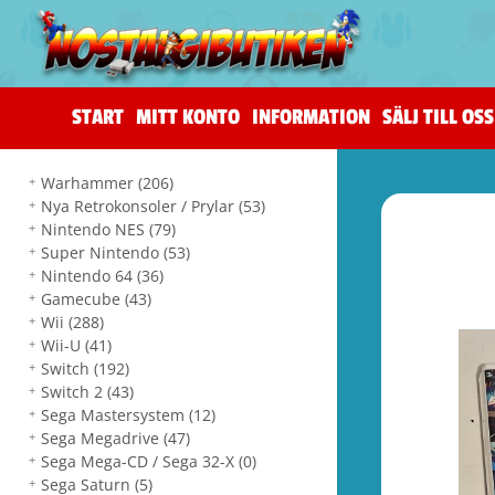
START
MITT KONTO
INFORMATION
SÄLJ TILL OSS
Warhammer
(206)
Nya Retrokonsoler / Prylar
(53)
Nintendo NES
(79)
Super Nintendo
(53)
Nintendo 64
(36)
Gamecube
(43)
Wii
(288)
Wii-U
(41)
Switch
(192)
Switch 2
(43)
Sega Mastersystem
(12)
Sega Megadrive
(47)
Sega Mega-CD / Sega 32-X
(0)
Sega Saturn
(5)