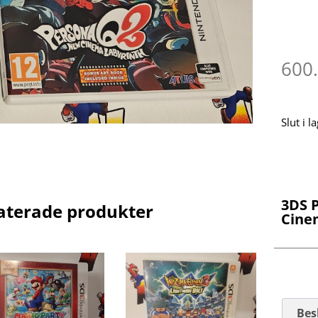
600
Slut i l
3DS 
aterade produkter
Cine
Bes