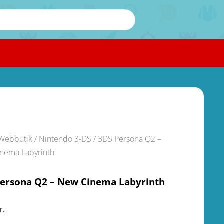
Webbutik
/
Nintendo 3-DS
/ 3DS Persona Q2 –
nema Labyrinth
Persona Q2 – New Cinema Labyrinth
r.