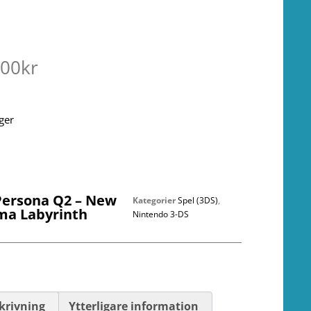
.00
kr
ager
Persona Q2 – New
Kategorier
Spel (3DS)
,
ma Labyrinth
Nintendo 3-DS
krivning
Ytterligare information