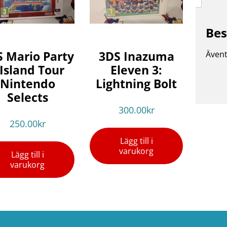
Bes
 Mario Party
3DS Inazuma
Ävent
 Island Tour
Eleven 3:
Nintendo
Lightning Bolt
Selects
300.00
kr
250.00
kr
Lägg till i
varukorg
Lägg till i
varukorg