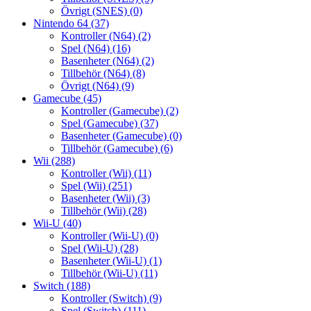
Övrigt (SNES)
(0)
Nintendo 64
(37)
Kontroller (N64)
(2)
Spel (N64)
(16)
Basenheter (N64)
(2)
Tillbehör (N64)
(8)
Övrigt (N64)
(9)
Gamecube
(45)
Kontroller (Gamecube)
(2)
Spel (Gamecube)
(37)
Basenheter (Gamecube)
(0)
Tillbehör (Gamecube)
(6)
Wii
(288)
Kontroller (Wii)
(11)
Spel (Wii)
(251)
Basenheter (Wii)
(3)
Tillbehör (Wii)
(28)
Wii-U
(40)
Kontroller (Wii-U)
(0)
Spel (Wii-U)
(28)
Basenheter (Wii-U)
(1)
Tillbehör (Wii-U)
(11)
Switch
(188)
Kontroller (Switch)
(9)
Spel (Switch)
(111)