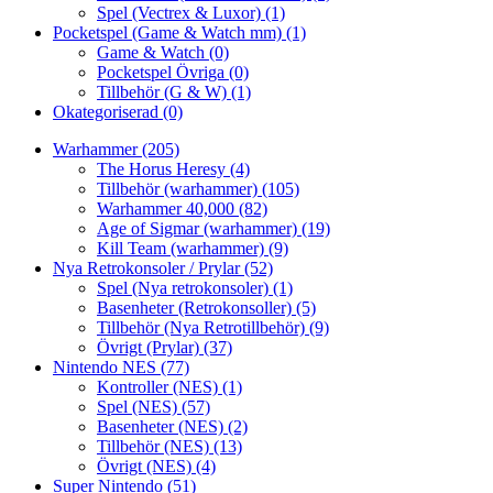
Spel (Vectrex & Luxor)
(1)
Pocketspel (Game & Watch mm)
(1)
Game & Watch
(0)
Pocketspel Övriga
(0)
Tillbehör (G & W)
(1)
Okategoriserad
(0)
Warhammer
(205)
The Horus Heresy
(4)
Tillbehör (warhammer)
(105)
Warhammer 40,000
(82)
Age of Sigmar (warhammer)
(19)
Kill Team (warhammer)
(9)
Nya Retrokonsoler / Prylar
(52)
Spel (Nya retrokonsoler)
(1)
Basenheter (Retrokonsoller)
(5)
Tillbehör (Nya Retrotillbehör)
(9)
Övrigt (Prylar)
(37)
Nintendo NES
(77)
Kontroller (NES)
(1)
Spel (NES)
(57)
Basenheter (NES)
(2)
Tillbehör (NES)
(13)
Övrigt (NES)
(4)
Super Nintendo
(51)