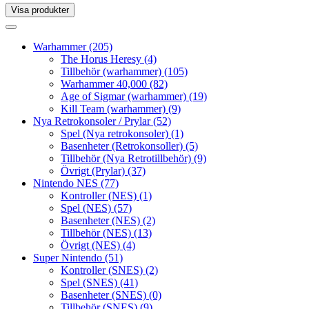
Visa produkter
Toggle
navigation
Toggle
navigation
Warhammer
(205)
The Horus Heresy
(4)
Tillbehör (warhammer)
(105)
Warhammer 40,000
(82)
Age of Sigmar (warhammer)
(19)
Kill Team (warhammer)
(9)
Nya Retrokonsoler / Prylar
(52)
Spel (Nya retrokonsoler)
(1)
Basenheter (Retrokonsoller)
(5)
Tillbehör (Nya Retrotillbehör)
(9)
Övrigt (Prylar)
(37)
Nintendo NES
(77)
Kontroller (NES)
(1)
Spel (NES)
(57)
Basenheter (NES)
(2)
Tillbehör (NES)
(13)
Övrigt (NES)
(4)
Super Nintendo
(51)
Kontroller (SNES)
(2)
Spel (SNES)
(41)
Basenheter (SNES)
(0)
Tillbehör (SNES)
(9)