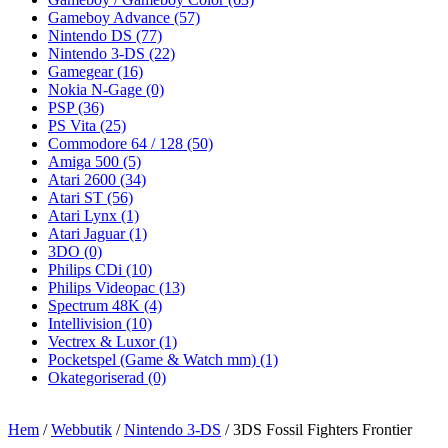
Gameboy Advance
(57)
Nintendo DS
(77)
Nintendo 3-DS
(22)
Gamegear
(16)
Nokia N-Gage
(0)
PSP
(36)
PS Vita
(25)
Commodore 64 / 128
(50)
Amiga 500
(5)
Atari 2600
(34)
Atari ST
(56)
Atari Lynx
(1)
Atari Jaguar
(1)
3DO
(0)
Philips CDi
(10)
Philips Videopac
(13)
Spectrum 48K
(4)
Intellivision
(10)
Vectrex & Luxor
(1)
Pocketspel (Game & Watch mm)
(1)
Okategoriserad
(0)
Hem
/
Webbutik
/
Nintendo 3-DS
/ 3DS Fossil Fighters Frontier