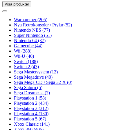
Visa produkter
Toggle
navigation
Toggle
navigation
Warhammer
(205)
Nya Retrokonsoler / Prylar
(52)
Nintendo NES
(77)
Super Nintendo
(51)
Nintendo 64
(37)
Gamecube
(44)
Wii
(288)
Wii-U
(40)
Switch
(188)
Switch 2
(43)
Sega Mastersystem
(12)
Sega Megadrive
(40)
Sega Mega-CD / Sega 32-X
(0)
Sega Saturn
(5)
Sega Dreamcast
(7)
Playstation 1
(58)
Playstation 2
(434)
Playstation 3
(312)
Playstation 4
(130)
Playstation 5
(67)
Xbox Classic
(141)
Xbox 360
(406)