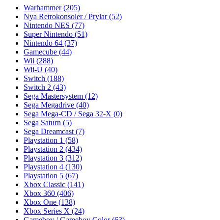
Warhammer
(205)
Nya Retrokonsoler / Prylar
(52)
Nintendo NES
(77)
Super Nintendo
(51)
Nintendo 64
(37)
Gamecube
(44)
Wii
(288)
Wii-U
(40)
Switch
(188)
Switch 2
(43)
Sega Mastersystem
(12)
Sega Megadrive
(40)
Sega Mega-CD / Sega 32-X
(0)
Sega Saturn
(5)
Sega Dreamcast
(7)
Playstation 1
(58)
Playstation 2
(434)
Playstation 3
(312)
Playstation 4
(130)
Playstation 5
(67)
Xbox Classic
(141)
Xbox 360
(406)
Xbox One
(138)
Xbox Series X
(24)
Gameboy / Gameboy Color
(63)