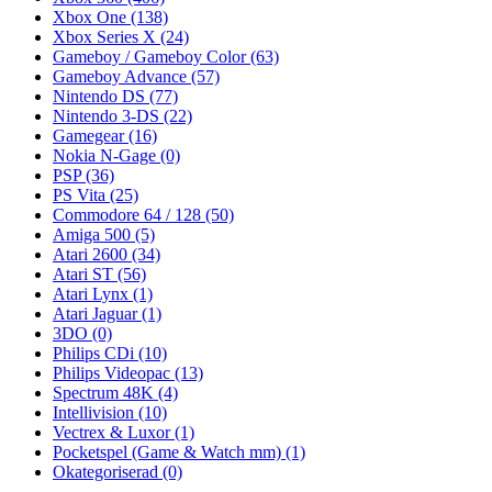
Xbox One
(138)
Xbox Series X
(24)
Gameboy / Gameboy Color
(63)
Gameboy Advance
(57)
Nintendo DS
(77)
Nintendo 3-DS
(22)
Gamegear
(16)
Nokia N-Gage
(0)
PSP
(36)
PS Vita
(25)
Commodore 64 / 128
(50)
Amiga 500
(5)
Atari 2600
(34)
Atari ST
(56)
Atari Lynx
(1)
Atari Jaguar
(1)
3DO
(0)
Philips CDi
(10)
Philips Videopac
(13)
Spectrum 48K
(4)
Intellivision
(10)
Vectrex & Luxor
(1)
Pocketspel (Game & Watch mm)
(1)
Okategoriserad
(0)