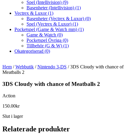
Spel (Intellivision)
(9)
Basenheter (Intellivision)
(1)
Vectrex & Luxor
(1)
Basenheter (Vectrex & Luxor)
(0)
Spel (Vectrex & Luxor)
(1)
Pocketspel (Game & Watch mm)
(1)
Game & Watch
(0)
Pocketspel Övriga
(0)
Tillbehör (G & W)
(1)
Okategoriserad
(0)
Hem
/
Webbutik
/
Nintendo 3-DS
/ 3DS Cloudy with chance of
Meatballs 2
3DS Cloudy with chance of Meatballs 2
Action
150.00
kr
Slut i lager
Relaterade produkter