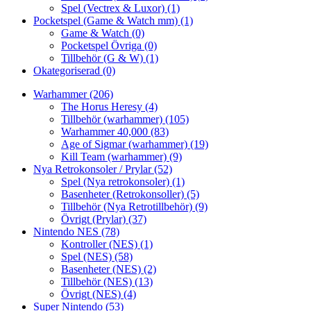
Spel (Vectrex & Luxor)
(1)
Pocketspel (Game & Watch mm)
(1)
Game & Watch
(0)
Pocketspel Övriga
(0)
Tillbehör (G & W)
(1)
Okategoriserad
(0)
Warhammer
(206)
The Horus Heresy
(4)
Tillbehör (warhammer)
(105)
Warhammer 40,000
(83)
Age of Sigmar (warhammer)
(19)
Kill Team (warhammer)
(9)
Nya Retrokonsoler / Prylar
(52)
Spel (Nya retrokonsoler)
(1)
Basenheter (Retrokonsoller)
(5)
Tillbehör (Nya Retrotillbehör)
(9)
Övrigt (Prylar)
(37)
Nintendo NES
(78)
Kontroller (NES)
(1)
Spel (NES)
(58)
Basenheter (NES)
(2)
Tillbehör (NES)
(13)
Övrigt (NES)
(4)
Super Nintendo
(53)