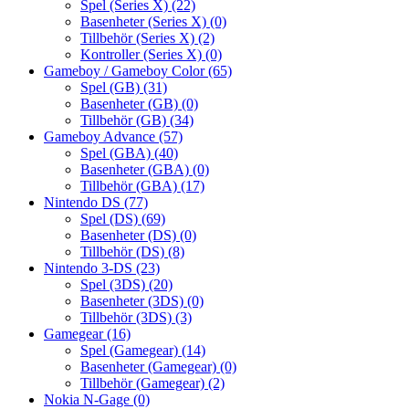
Spel (Series X)
(22)
Basenheter (Series X)
(0)
Tillbehör (Series X)
(2)
Kontroller (Series X)
(0)
Gameboy / Gameboy Color
(65)
Spel (GB)
(31)
Basenheter (GB)
(0)
Tillbehör (GB)
(34)
Gameboy Advance
(57)
Spel (GBA)
(40)
Basenheter (GBA)
(0)
Tillbehör (GBA)
(17)
Nintendo DS
(77)
Spel (DS)
(69)
Basenheter (DS)
(0)
Tillbehör (DS)
(8)
Nintendo 3-DS
(23)
Spel (3DS)
(20)
Basenheter (3DS)
(0)
Tillbehör (3DS)
(3)
Gamegear
(16)
Spel (Gamegear)
(14)
Basenheter (Gamegear)
(0)
Tillbehör (Gamegear)
(2)
Nokia N-Gage
(0)