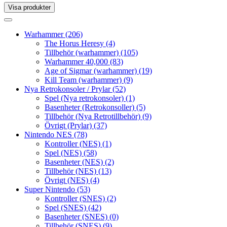
Visa produkter
Toggle
navigation
Toggle
navigation
Warhammer
(206)
The Horus Heresy
(4)
Tillbehör (warhammer)
(105)
Warhammer 40,000
(83)
Age of Sigmar (warhammer)
(19)
Kill Team (warhammer)
(9)
Nya Retrokonsoler / Prylar
(52)
Spel (Nya retrokonsoler)
(1)
Basenheter (Retrokonsoller)
(5)
Tillbehör (Nya Retrotillbehör)
(9)
Övrigt (Prylar)
(37)
Nintendo NES
(78)
Kontroller (NES)
(1)
Spel (NES)
(58)
Basenheter (NES)
(2)
Tillbehör (NES)
(13)
Övrigt (NES)
(4)
Super Nintendo
(53)
Kontroller (SNES)
(2)
Spel (SNES)
(42)
Basenheter (SNES)
(0)
Tillbehör (SNES)
(9)