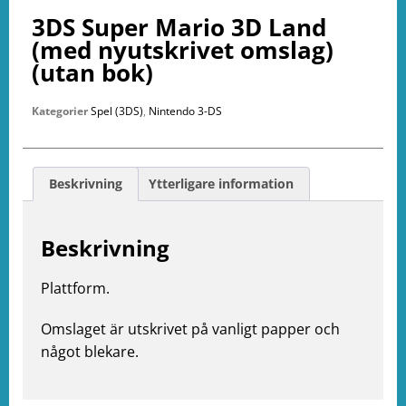
3DS Super Mario 3D Land
(med nyutskrivet omslag)
(utan bok)
Kategorier
Spel (3DS)
,
Nintendo 3-DS
Beskrivning
Ytterligare information
Beskrivning
Plattform.
e
Omslaget är utskrivet på vanligt papper och
ation
något blekare.