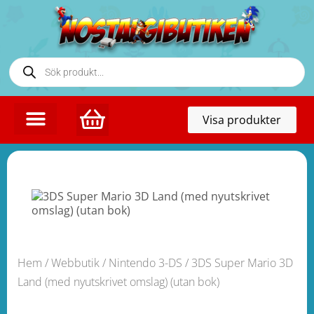
Toggl
Visa produkter
naviga
Hem
/
Webbutik
/
Nintendo 3-DS
/ 3DS Super Mario 3D
Land (med nyutskrivet omslag) (utan bok)