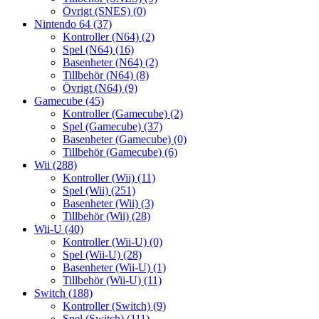
Övrigt (SNES)
(0)
Nintendo 64
(37)
Kontroller (N64)
(2)
Spel (N64)
(16)
Basenheter (N64)
(2)
Tillbehör (N64)
(8)
Övrigt (N64)
(9)
Gamecube
(45)
Kontroller (Gamecube)
(2)
Spel (Gamecube)
(37)
Basenheter (Gamecube)
(0)
Tillbehör (Gamecube)
(6)
Wii
(288)
Kontroller (Wii)
(11)
Spel (Wii)
(251)
Basenheter (Wii)
(3)
Tillbehör (Wii)
(28)
Wii-U
(40)
Kontroller (Wii-U)
(0)
Spel (Wii-U)
(28)
Basenheter (Wii-U)
(1)
Tillbehör (Wii-U)
(11)
Switch
(188)
Kontroller (Switch)
(9)
Spel (Switch)
(111)