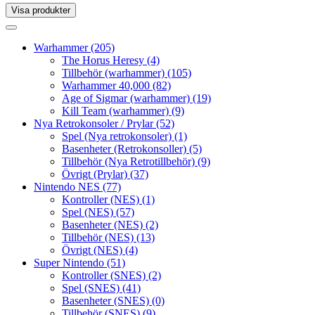
Visa produkter
Toggle
navigation
Toggle
navigation
Warhammer
(205)
The Horus Heresy
(4)
Tillbehör (warhammer)
(105)
Warhammer 40,000
(82)
Age of Sigmar (warhammer)
(19)
Kill Team (warhammer)
(9)
Nya Retrokonsoler / Prylar
(52)
Spel (Nya retrokonsoler)
(1)
Basenheter (Retrokonsoller)
(5)
Tillbehör (Nya Retrotillbehör)
(9)
Övrigt (Prylar)
(37)
Nintendo NES
(77)
Kontroller (NES)
(1)
Spel (NES)
(57)
Basenheter (NES)
(2)
Tillbehör (NES)
(13)
Övrigt (NES)
(4)
Super Nintendo
(51)
Kontroller (SNES)
(2)
Spel (SNES)
(41)
Basenheter (SNES)
(0)
Tillbehör (SNES)
(9)