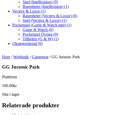
Spel (Intellivision)
(9)
Basenheter (Intellivision)
(1)
Vectrex & Luxor
(1)
Basenheter (Vectrex & Luxor)
(0)
Spel (Vectrex & Luxor)
(1)
Pocketspel (Game & Watch mm)
(1)
Game & Watch
(0)
Pocketspel Övriga
(0)
Tillbehör (G & W)
(1)
Okategoriserad
(0)
Hem
/
Webbutik
/
Gamegear
/ GG Jurassic Park
GG Jurassic Park
Plattform
100.00
kr
Slut i lager
Relaterade produkter