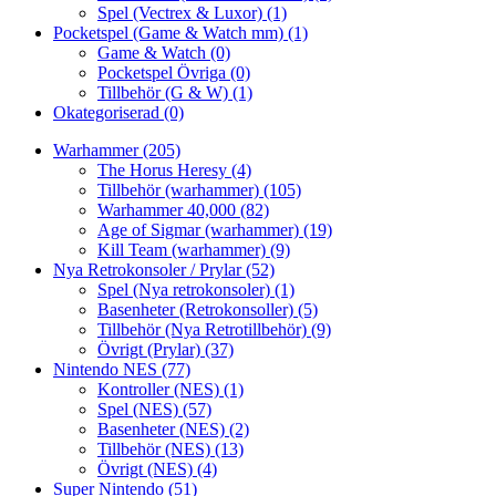
Spel (Vectrex & Luxor)
(1)
Pocketspel (Game & Watch mm)
(1)
Game & Watch
(0)
Pocketspel Övriga
(0)
Tillbehör (G & W)
(1)
Okategoriserad
(0)
Warhammer
(205)
The Horus Heresy
(4)
Tillbehör (warhammer)
(105)
Warhammer 40,000
(82)
Age of Sigmar (warhammer)
(19)
Kill Team (warhammer)
(9)
Nya Retrokonsoler / Prylar
(52)
Spel (Nya retrokonsoler)
(1)
Basenheter (Retrokonsoller)
(5)
Tillbehör (Nya Retrotillbehör)
(9)
Övrigt (Prylar)
(37)
Nintendo NES
(77)
Kontroller (NES)
(1)
Spel (NES)
(57)
Basenheter (NES)
(2)
Tillbehör (NES)
(13)
Övrigt (NES)
(4)
Super Nintendo
(51)