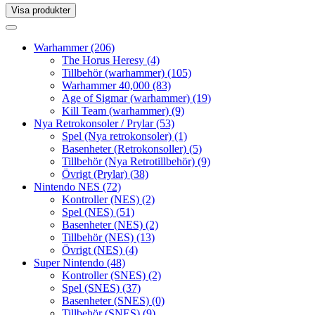
Visa produkter
Toggle
navigation
Toggle
navigation
Warhammer
(206)
The Horus Heresy
(4)
Tillbehör (warhammer)
(105)
Warhammer 40,000
(83)
Age of Sigmar (warhammer)
(19)
Kill Team (warhammer)
(9)
Nya Retrokonsoler / Prylar
(53)
Spel (Nya retrokonsoler)
(1)
Basenheter (Retrokonsoller)
(5)
Tillbehör (Nya Retrotillbehör)
(9)
Övrigt (Prylar)
(38)
Nintendo NES
(72)
Kontroller (NES)
(2)
Spel (NES)
(51)
Basenheter (NES)
(2)
Tillbehör (NES)
(13)
Övrigt (NES)
(4)
Super Nintendo
(48)
Kontroller (SNES)
(2)
Spel (SNES)
(37)
Basenheter (SNES)
(0)
Tillbehör (SNES)
(9)