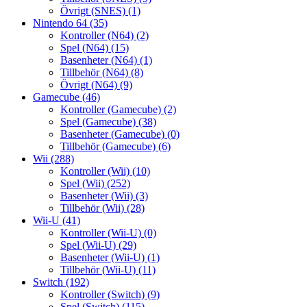
Övrigt (SNES)
(1)
Nintendo 64
(35)
Kontroller (N64)
(2)
Spel (N64)
(15)
Basenheter (N64)
(1)
Tillbehör (N64)
(8)
Övrigt (N64)
(9)
Gamecube
(46)
Kontroller (Gamecube)
(2)
Spel (Gamecube)
(38)
Basenheter (Gamecube)
(0)
Tillbehör (Gamecube)
(6)
Wii
(288)
Kontroller (Wii)
(10)
Spel (Wii)
(252)
Basenheter (Wii)
(3)
Tillbehör (Wii)
(28)
Wii-U
(41)
Kontroller (Wii-U)
(0)
Spel (Wii-U)
(29)
Basenheter (Wii-U)
(1)
Tillbehör (Wii-U)
(11)
Switch
(192)
Kontroller (Switch)
(9)
Spel (Switch)
(115)