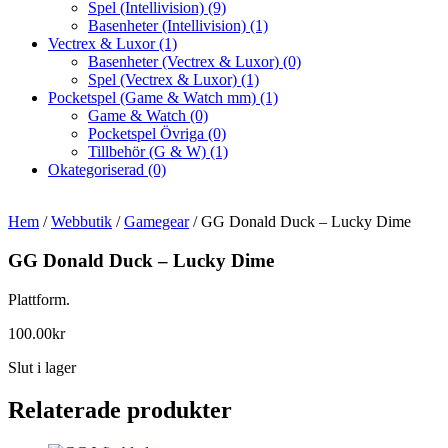
Spel (Intellivision)
(9)
Basenheter (Intellivision)
(1)
Vectrex & Luxor
(1)
Basenheter (Vectrex & Luxor)
(0)
Spel (Vectrex & Luxor)
(1)
Pocketspel (Game & Watch mm)
(1)
Game & Watch
(0)
Pocketspel Övriga
(0)
Tillbehör (G & W)
(1)
Okategoriserad
(0)
Hem
/
Webbutik
/
Gamegear
/ GG Donald Duck – Lucky Dime
GG Donald Duck – Lucky Dime
Plattform.
100.00
kr
Slut i lager
Relaterade produkter