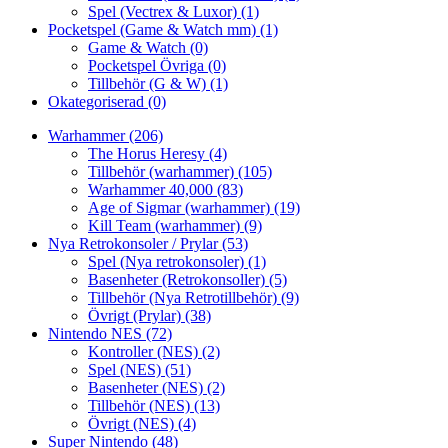
Spel (Vectrex & Luxor)
(1)
Pocketspel (Game & Watch mm)
(1)
Game & Watch
(0)
Pocketspel Övriga
(0)
Tillbehör (G & W)
(1)
Okategoriserad
(0)
Warhammer
(206)
The Horus Heresy
(4)
Tillbehör (warhammer)
(105)
Warhammer 40,000
(83)
Age of Sigmar (warhammer)
(19)
Kill Team (warhammer)
(9)
Nya Retrokonsoler / Prylar
(53)
Spel (Nya retrokonsoler)
(1)
Basenheter (Retrokonsoller)
(5)
Tillbehör (Nya Retrotillbehör)
(9)
Övrigt (Prylar)
(38)
Nintendo NES
(72)
Kontroller (NES)
(2)
Spel (NES)
(51)
Basenheter (NES)
(2)
Tillbehör (NES)
(13)
Övrigt (NES)
(4)
Super Nintendo
(48)