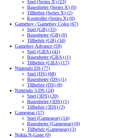
Spel (Series X)
(23)
Basenheter (Series X)
(0)
Tillbehör (Series X)
(2)
Kontroller (Series X)
(0)
Gameboy / Gameboy Color
(67)
Spel (GB)
(33)
Basenheter (GB)
(0)
Tillbehör (GB)
(34)
Gameboy Advance
(59)
Spel (GBA)
(41)
Basenheter (GBA)
(1)
Tillbehör (GBA)
(17)
Nintendo DS
(77)
Spel (DS)
(68)
Basenheter (DS)
(1)
Tillbehör (DS)
(8)
Nintendo 3-DS
(24)
Spel (3DS)
(20)
Basenheter (3DS)
(1)
Tillbehör (3DS)
(3)
Gamegear
(17)
Spel (Gamegear)
(14)
Basenheter (Gamegear)
(0)
Tillbehör (Gamegear)
(3)
Nokia N-Gage
(0)