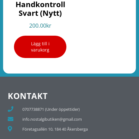
Handkontroll
Svart (Nytt)
200.00
kr
Lägg till i
varukorg
KONTAKT
0707738871 (Under öppettider)
info.nostalgibutiken@gmail.com
Företagsallén 10, 184 40 Åkersberga