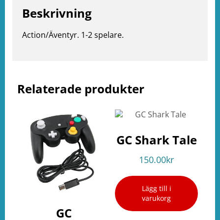
Beskrivning
Action/Äventyr. 1-2 spelare.
Relaterade produkter
e
GC Shark Tale
ation
150.00
kr
Lägg till i
varukorg
GC