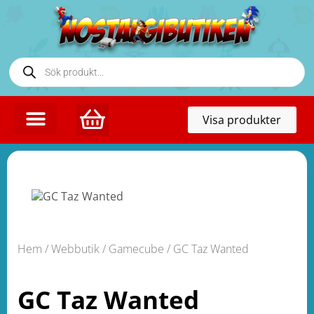
Toggl
Visa produkter
naviga
Hem
/
Webbutik
/
Gamecube
/ GC Taz Wanted
GC Taz Wanted