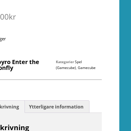
.00
kr
ager
pyro Enter the
Kategorier
Spel
onfly
(Gamecube)
,
Gamecube
krivning
Ytterligare information
krivning