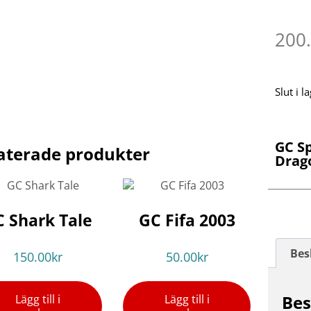
200
Slut i l
GC S
aterade produkter
Drag
 Shark Tale
GC Fifa 2003
Bes
150.00
kr
50.00
kr
Bes
Lägg till i
Lägg till i