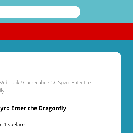
Webbutik
/
Gamecube
/ GC Spyro Enter the
ly
yro Enter the Dragonfly
. 1 spelare.