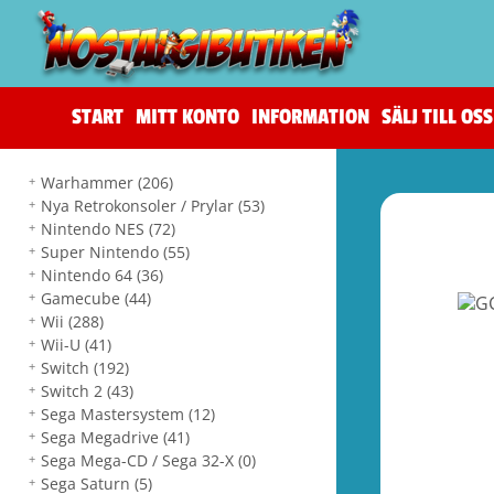
START
MITT KONTO
INFORMATION
SÄLJ TILL OSS
Warhammer
(206)
Nya Retrokonsoler / Prylar
(53)
Nintendo NES
(72)
Super Nintendo
(55)
Nintendo 64
(36)
Gamecube
(44)
Wii
(288)
Wii-U
(41)
Switch
(192)
Switch 2
(43)
Sega Mastersystem
(12)
Sega Megadrive
(41)
Sega Mega-CD / Sega 32-X
(0)
Sega Saturn
(5)