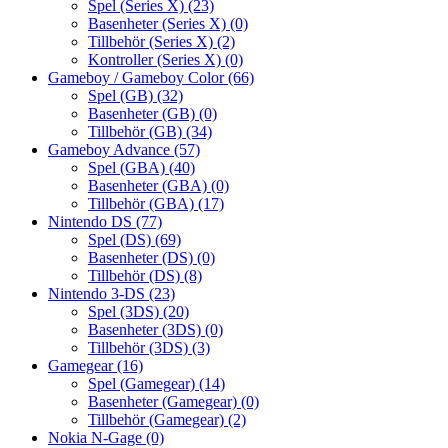
Spel (Series X)
(23)
Basenheter (Series X)
(0)
Tillbehör (Series X)
(2)
Kontroller (Series X)
(0)
Gameboy / Gameboy Color
(66)
Spel (GB)
(32)
Basenheter (GB)
(0)
Tillbehör (GB)
(34)
Gameboy Advance
(57)
Spel (GBA)
(40)
Basenheter (GBA)
(0)
Tillbehör (GBA)
(17)
Nintendo DS
(77)
Spel (DS)
(69)
Basenheter (DS)
(0)
Tillbehör (DS)
(8)
Nintendo 3-DS
(23)
Spel (3DS)
(20)
Basenheter (3DS)
(0)
Tillbehör (3DS)
(3)
Gamegear
(16)
Spel (Gamegear)
(14)
Basenheter (Gamegear)
(0)
Tillbehör (Gamegear)
(2)
Nokia N-Gage
(0)