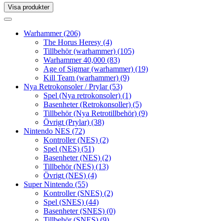
Visa produkter
Toggle
navigation
Toggle
navigation
Warhammer
(206)
The Horus Heresy
(4)
Tillbehör (warhammer)
(105)
Warhammer 40,000
(83)
Age of Sigmar (warhammer)
(19)
Kill Team (warhammer)
(9)
Nya Retrokonsoler / Prylar
(53)
Spel (Nya retrokonsoler)
(1)
Basenheter (Retrokonsoller)
(5)
Tillbehör (Nya Retrotillbehör)
(9)
Övrigt (Prylar)
(38)
Nintendo NES
(72)
Kontroller (NES)
(2)
Spel (NES)
(51)
Basenheter (NES)
(2)
Tillbehör (NES)
(13)
Övrigt (NES)
(4)
Super Nintendo
(55)
Kontroller (SNES)
(2)
Spel (SNES)
(44)
Basenheter (SNES)
(0)
Tillbehör (SNES)
(9)