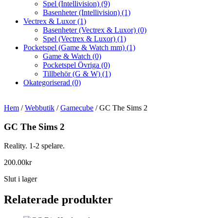
Spel (Intellivision)
(9)
Basenheter (Intellivision)
(1)
Vectrex & Luxor
(1)
Basenheter (Vectrex & Luxor)
(0)
Spel (Vectrex & Luxor)
(1)
Pocketspel (Game & Watch mm)
(1)
Game & Watch
(0)
Pocketspel Övriga
(0)
Tillbehör (G & W)
(1)
Okategoriserad
(0)
Hem
/
Webbutik
/
Gamecube
/ GC The Sims 2
GC The Sims 2
Reality. 1-2 spelare.
200.00
kr
Slut i lager
Relaterade produkter