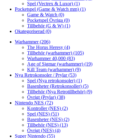
Spel (Vectrex & Luxor)
(1)
Pocketspel (Game & Watch mm)
(1)
Game & Watch
(0)
Pocketspel Övriga
(0)
Tillbehör (G & W)
(1)
Okategoriserad
(0)
Warhammer
(206)
The Horus Heresy
(4)
Tillbehör (warhammer)
(105)
Warhammer 40,000
(83)
Age of Sigmar (warhammer)
(19)
Kill Team (warhammer)
(9)
Nya Retrokonsoler / Prylar
(53)
Spel (Nya retrokonsoler)
(1)
Basenheter (Retrokonsoller)
(5)
Tillbehör (Nya Retrotillbehör)
(9)
Övrigt (Prylar)
(38)
Nintendo NES
(72)
Kontroller (NES)
(2)
Spel (NES)
(51)
Basenheter (NES)
(2)
Tillbehör (NES)
(13)
Övrigt (NES)
(4)
Super Nintendo
(55)