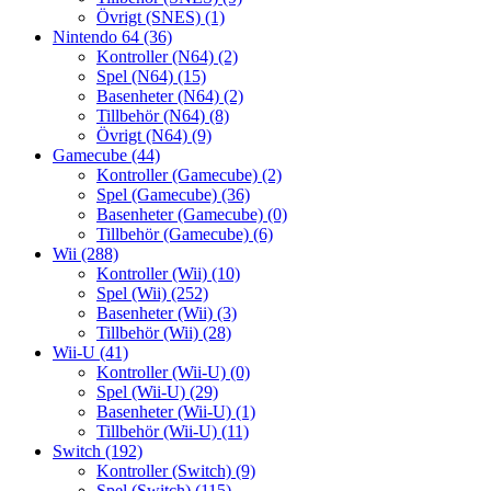
Övrigt (SNES)
(1)
Nintendo 64
(36)
Kontroller (N64)
(2)
Spel (N64)
(15)
Basenheter (N64)
(2)
Tillbehör (N64)
(8)
Övrigt (N64)
(9)
Gamecube
(44)
Kontroller (Gamecube)
(2)
Spel (Gamecube)
(36)
Basenheter (Gamecube)
(0)
Tillbehör (Gamecube)
(6)
Wii
(288)
Kontroller (Wii)
(10)
Spel (Wii)
(252)
Basenheter (Wii)
(3)
Tillbehör (Wii)
(28)
Wii-U
(41)
Kontroller (Wii-U)
(0)
Spel (Wii-U)
(29)
Basenheter (Wii-U)
(1)
Tillbehör (Wii-U)
(11)
Switch
(192)
Kontroller (Switch)
(9)
Spel (Switch)
(115)