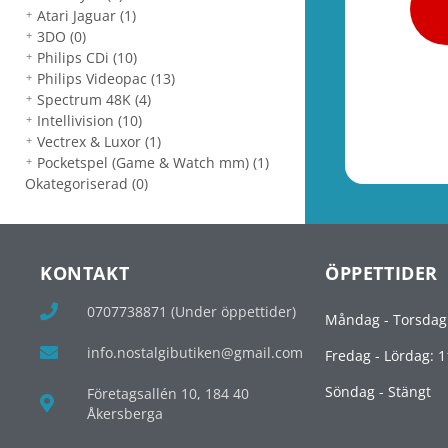
Atari Jaguar
(1)
3DO
(0)
Philips CDi
(10)
Philips Videopac
(13)
Spectrum 48K
(4)
Intellivision
(10)
Vectrex & Luxor
(1)
Pocketspel (Game & Watch mm)
(1)
Okategoriserad
(0)
KONTAKT
ÖPPETTIDER
0707738871 (Under öppettider)
Måndag - Torsdag
info.nostalgibutiken@gmail.com
Fredag - Lördag: 1
Söndag - Stängt
Företagsallén 10, 184 40
Åkersberga