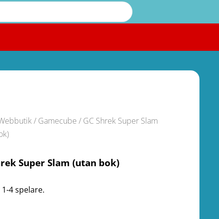
Webbutik
/
Gamecube
/ GC Shrek Super Slam
ok)
rek Super Slam (utan bok)
 1-4 spelare.