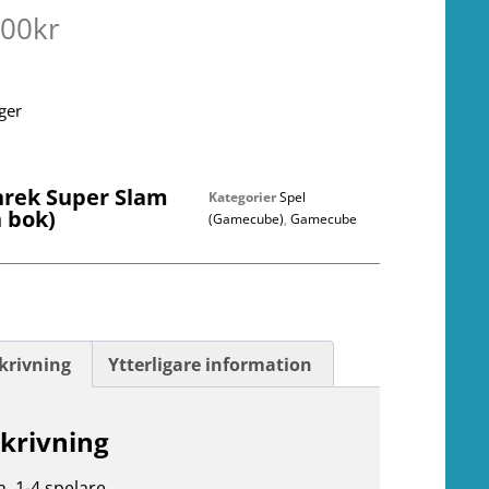
.00
kr
ager
hrek Super Slam
Kategorier
Spel
 bok)
(Gamecube)
,
Gamecube
krivning
Ytterligare information
krivning
n. 1-4 spelare.