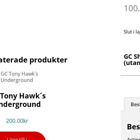
100
Slut i l
GC S
aterade produkter
(utan
 Tony Hawk´s
nderground
Bes
200.00
kr
Bes
Lägg till i
Actio