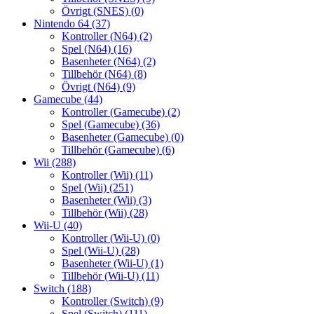
Övrigt (SNES)
(0)
Nintendo 64
(37)
Kontroller (N64)
(2)
Spel (N64)
(16)
Basenheter (N64)
(2)
Tillbehör (N64)
(8)
Övrigt (N64)
(9)
Gamecube
(44)
Kontroller (Gamecube)
(2)
Spel (Gamecube)
(36)
Basenheter (Gamecube)
(0)
Tillbehör (Gamecube)
(6)
Wii
(288)
Kontroller (Wii)
(11)
Spel (Wii)
(251)
Basenheter (Wii)
(3)
Tillbehör (Wii)
(28)
Wii-U
(40)
Kontroller (Wii-U)
(0)
Spel (Wii-U)
(28)
Basenheter (Wii-U)
(1)
Tillbehör (Wii-U)
(11)
Switch
(188)
Kontroller (Switch)
(9)
Spel (Switch)
(111)