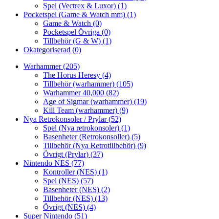
Spel (Vectrex & Luxor)
(1)
Pocketspel (Game & Watch mm)
(1)
Game & Watch
(0)
Pocketspel Övriga
(0)
Tillbehör (G & W)
(1)
Okategoriserad
(0)
Warhammer
(205)
The Horus Heresy
(4)
Tillbehör (warhammer)
(105)
Warhammer 40,000
(82)
Age of Sigmar (warhammer)
(19)
Kill Team (warhammer)
(9)
Nya Retrokonsoler / Prylar
(52)
Spel (Nya retrokonsoler)
(1)
Basenheter (Retrokonsoller)
(5)
Tillbehör (Nya Retrotillbehör)
(9)
Övrigt (Prylar)
(37)
Nintendo NES
(77)
Kontroller (NES)
(1)
Spel (NES)
(57)
Basenheter (NES)
(2)
Tillbehör (NES)
(13)
Övrigt (NES)
(4)
Super Nintendo
(51)