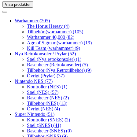
Visa produkter
Toggle
navigation
Toggle
navigation
Warhammer
(205)
The Horus Heresy
(4)
Tillbehör (warhammer)
(105)
Warhammer 40,000
(82)
Age of Sigmar (warhammer)
(19)
Kill Team (warhammer)
(9)
Nya Retrokonsoler / Prylar
(52)
Spel (Nya retrokonsoler)
(1)
Basenheter (Retrokonsoller)
(5)
Tillbehör (Nya Retrotillbehör)
(9)
Övrigt (Prylar)
(37)
Nintendo NES
(77)
Kontroller (NES)
(1)
Spel (NES)
(57)
Basenheter (NES)
(2)
Tillbehör (NES)
(13)
Övrigt (NES)
(4)
Super Nintendo
(51)
Kontroller (SNES)
(2)
Spel (SNES)
(41)
Basenheter (SNES)
(0)
Tillbehör (SNES)
(9)