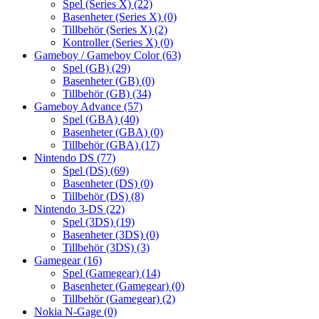
Spel (Series X)
(22)
Basenheter (Series X)
(0)
Tillbehör (Series X)
(2)
Kontroller (Series X)
(0)
Gameboy / Gameboy Color
(63)
Spel (GB)
(29)
Basenheter (GB)
(0)
Tillbehör (GB)
(34)
Gameboy Advance
(57)
Spel (GBA)
(40)
Basenheter (GBA)
(0)
Tillbehör (GBA)
(17)
Nintendo DS
(77)
Spel (DS)
(69)
Basenheter (DS)
(0)
Tillbehör (DS)
(8)
Nintendo 3-DS
(22)
Spel (3DS)
(19)
Basenheter (3DS)
(0)
Tillbehör (3DS)
(3)
Gamegear
(16)
Spel (Gamegear)
(14)
Basenheter (Gamegear)
(0)
Tillbehör (Gamegear)
(2)
Nokia N-Gage
(0)