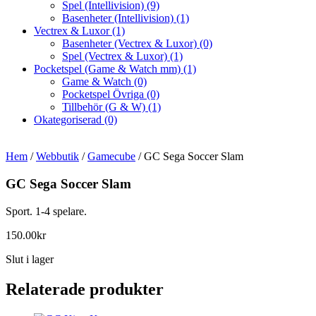
Spel (Intellivision)
(9)
Basenheter (Intellivision)
(1)
Vectrex & Luxor
(1)
Basenheter (Vectrex & Luxor)
(0)
Spel (Vectrex & Luxor)
(1)
Pocketspel (Game & Watch mm)
(1)
Game & Watch
(0)
Pocketspel Övriga
(0)
Tillbehör (G & W)
(1)
Okategoriserad
(0)
Hem
/
Webbutik
/
Gamecube
/ GC Sega Soccer Slam
GC Sega Soccer Slam
Sport. 1-4 spelare.
150.00
kr
Slut i lager
Relaterade produkter