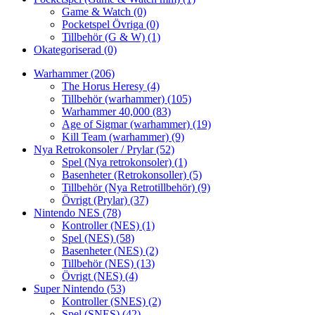
Game & Watch
(0)
Pocketspel Övriga
(0)
Tillbehör (G & W)
(1)
Okategoriserad
(0)
Warhammer
(206)
The Horus Heresy
(4)
Tillbehör (warhammer)
(105)
Warhammer 40,000
(83)
Age of Sigmar (warhammer)
(19)
Kill Team (warhammer)
(9)
Nya Retrokonsoler / Prylar
(52)
Spel (Nya retrokonsoler)
(1)
Basenheter (Retrokonsoller)
(5)
Tillbehör (Nya Retrotillbehör)
(9)
Övrigt (Prylar)
(37)
Nintendo NES
(78)
Kontroller (NES)
(1)
Spel (NES)
(58)
Basenheter (NES)
(2)
Tillbehör (NES)
(13)
Övrigt (NES)
(4)
Super Nintendo
(53)
Kontroller (SNES)
(2)
Spel (SNES)
(42)