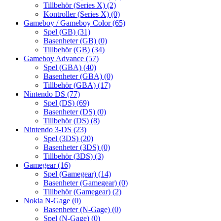
Tillbehör (Series X)
(2)
Kontroller (Series X)
(0)
Gameboy / Gameboy Color
(65)
Spel (GB)
(31)
Basenheter (GB)
(0)
Tillbehör (GB)
(34)
Gameboy Advance
(57)
Spel (GBA)
(40)
Basenheter (GBA)
(0)
Tillbehör (GBA)
(17)
Nintendo DS
(77)
Spel (DS)
(69)
Basenheter (DS)
(0)
Tillbehör (DS)
(8)
Nintendo 3-DS
(23)
Spel (3DS)
(20)
Basenheter (3DS)
(0)
Tillbehör (3DS)
(3)
Gamegear
(16)
Spel (Gamegear)
(14)
Basenheter (Gamegear)
(0)
Tillbehör (Gamegear)
(2)
Nokia N-Gage
(0)
Basenheter (N-Gage)
(0)
Spel (N-Gage)
(0)