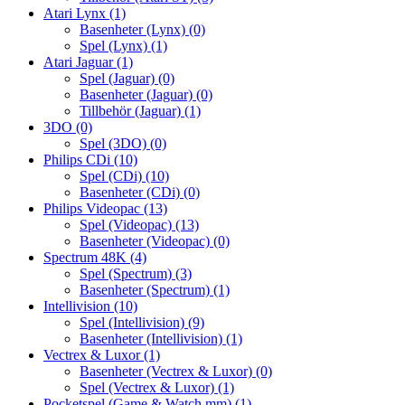
Atari Lynx
(1)
Basenheter (Lynx)
(0)
Spel (Lynx)
(1)
Atari Jaguar
(1)
Spel (Jaguar)
(0)
Basenheter (Jaguar)
(0)
Tillbehör (Jaguar)
(1)
3DO
(0)
Spel (3DO)
(0)
Philips CDi
(10)
Spel (CDi)
(10)
Basenheter (CDi)
(0)
Philips Videopac
(13)
Spel (Videopac)
(13)
Basenheter (Videopac)
(0)
Spectrum 48K
(4)
Spel (Spectrum)
(3)
Basenheter (Spectrum)
(1)
Intellivision
(10)
Spel (Intellivision)
(9)
Basenheter (Intellivision)
(1)
Vectrex & Luxor
(1)
Basenheter (Vectrex & Luxor)
(0)
Spel (Vectrex & Luxor)
(1)
Pocketspel (Game & Watch mm)
(1)