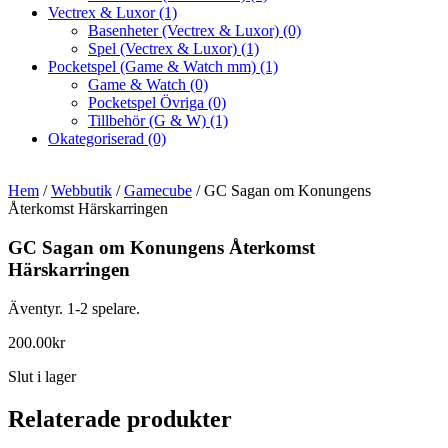
Vectrex & Luxor
(1)
Basenheter (Vectrex & Luxor)
(0)
Spel (Vectrex & Luxor)
(1)
Pocketspel (Game & Watch mm)
(1)
Game & Watch
(0)
Pocketspel Övriga
(0)
Tillbehör (G & W)
(1)
Okategoriserad
(0)
Hem
/
Webbutik
/
Gamecube
/ GC Sagan om Konungens
Återkomst Härskarringen
GC Sagan om Konungens Återkomst
Härskarringen
Äventyr. 1-2 spelare.
200.00
kr
Slut i lager
Relaterade produkter