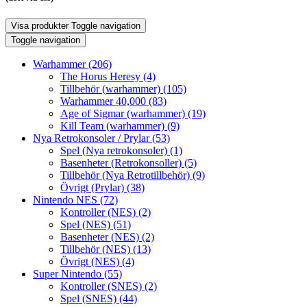
Visa produkter
Toggle navigation
Toggle navigation
Warhammer
(206)
The Horus Heresy
(4)
Tillbehör (warhammer)
(105)
Warhammer 40,000
(83)
Age of Sigmar (warhammer)
(19)
Kill Team (warhammer)
(9)
Nya Retrokonsoler / Prylar
(53)
Spel (Nya retrokonsoler)
(1)
Basenheter (Retrokonsoller)
(5)
Tillbehör (Nya Retrotillbehör)
(9)
Övrigt (Prylar)
(38)
Nintendo NES
(72)
Kontroller (NES)
(2)
Spel (NES)
(51)
Basenheter (NES)
(2)
Tillbehör (NES)
(13)
Övrigt (NES)
(4)
Super Nintendo
(55)
Kontroller (SNES)
(2)
Spel (SNES)
(44)