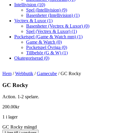
Intellivision
(10)
Spel (Intellivision)
(9)
Basenheter (Intellivision)
(1)
Vectrex & Luxor
(1)
Basenheter (Vectrex & Luxor)
(0)
Spel (Vectrex & Luxor)
(1)
Pocketspel (Game & Watch mm)
(1)
Game & Watch
(0)
Pocketspel Övriga
(0)
Tillbehör (G & W)
(1)
Okategoriserad
(0)
Hem
/
Webbutik
/
Gamecube
/ GC Rocky
GC Rocky
Action. 1-2 spelare.
200.00
kr
1 i lager
GC Rocky mängd
Lägg till i varukorg