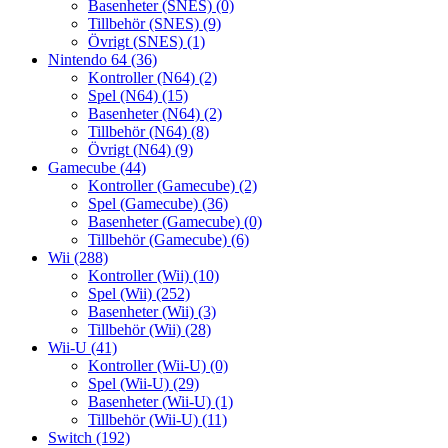
Basenheter (SNES)
(0)
Tillbehör (SNES)
(9)
Övrigt (SNES)
(1)
Nintendo 64
(36)
Kontroller (N64)
(2)
Spel (N64)
(15)
Basenheter (N64)
(2)
Tillbehör (N64)
(8)
Övrigt (N64)
(9)
Gamecube
(44)
Kontroller (Gamecube)
(2)
Spel (Gamecube)
(36)
Basenheter (Gamecube)
(0)
Tillbehör (Gamecube)
(6)
Wii
(288)
Kontroller (Wii)
(10)
Spel (Wii)
(252)
Basenheter (Wii)
(3)
Tillbehör (Wii)
(28)
Wii-U
(41)
Kontroller (Wii-U)
(0)
Spel (Wii-U)
(29)
Basenheter (Wii-U)
(1)
Tillbehör (Wii-U)
(11)
Switch
(192)