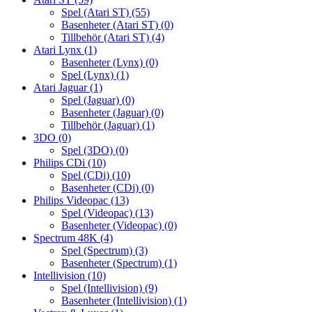
Spel (Atari ST)
(55)
Basenheter (Atari ST)
(0)
Tillbehör (Atari ST)
(4)
Atari Lynx
(1)
Basenheter (Lynx)
(0)
Spel (Lynx)
(1)
Atari Jaguar
(1)
Spel (Jaguar)
(0)
Basenheter (Jaguar)
(0)
Tillbehör (Jaguar)
(1)
3DO
(0)
Spel (3DO)
(0)
Philips CDi
(10)
Spel (CDi)
(10)
Basenheter (CDi)
(0)
Philips Videopac
(13)
Spel (Videopac)
(13)
Basenheter (Videopac)
(0)
Spectrum 48K
(4)
Spel (Spectrum)
(3)
Basenheter (Spectrum)
(1)
Intellivision
(10)
Spel (Intellivision)
(9)
Basenheter (Intellivision)
(1)