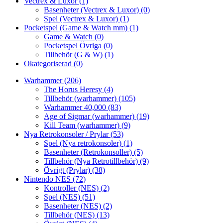
Vectrex & Luxor
(1)
Basenheter (Vectrex & Luxor)
(0)
Spel (Vectrex & Luxor)
(1)
Pocketspel (Game & Watch mm)
(1)
Game & Watch
(0)
Pocketspel Övriga
(0)
Tillbehör (G & W)
(1)
Okategoriserad
(0)
Warhammer
(206)
The Horus Heresy
(4)
Tillbehör (warhammer)
(105)
Warhammer 40,000
(83)
Age of Sigmar (warhammer)
(19)
Kill Team (warhammer)
(9)
Nya Retrokonsoler / Prylar
(53)
Spel (Nya retrokonsoler)
(1)
Basenheter (Retrokonsoller)
(5)
Tillbehör (Nya Retrotillbehör)
(9)
Övrigt (Prylar)
(38)
Nintendo NES
(72)
Kontroller (NES)
(2)
Spel (NES)
(51)
Basenheter (NES)
(2)
Tillbehör (NES)
(13)