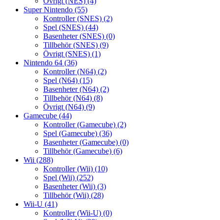
Övrigt (NES)
(4)
Super Nintendo
(55)
Kontroller (SNES)
(2)
Spel (SNES)
(44)
Basenheter (SNES)
(0)
Tillbehör (SNES)
(9)
Övrigt (SNES)
(1)
Nintendo 64
(36)
Kontroller (N64)
(2)
Spel (N64)
(15)
Basenheter (N64)
(2)
Tillbehör (N64)
(8)
Övrigt (N64)
(9)
Gamecube
(44)
Kontroller (Gamecube)
(2)
Spel (Gamecube)
(36)
Basenheter (Gamecube)
(0)
Tillbehör (Gamecube)
(6)
Wii
(288)
Kontroller (Wii)
(10)
Spel (Wii)
(252)
Basenheter (Wii)
(3)
Tillbehör (Wii)
(28)
Wii-U
(41)
Kontroller (Wii-U)
(0)