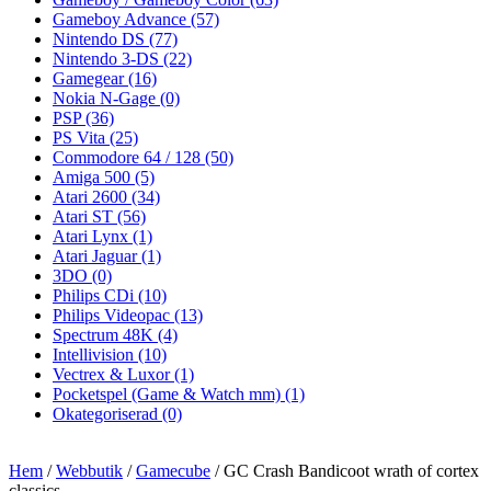
Gameboy Advance
(57)
Nintendo DS
(77)
Nintendo 3-DS
(22)
Gamegear
(16)
Nokia N-Gage
(0)
PSP
(36)
PS Vita
(25)
Commodore 64 / 128
(50)
Amiga 500
(5)
Atari 2600
(34)
Atari ST
(56)
Atari Lynx
(1)
Atari Jaguar
(1)
3DO
(0)
Philips CDi
(10)
Philips Videopac
(13)
Spectrum 48K
(4)
Intellivision
(10)
Vectrex & Luxor
(1)
Pocketspel (Game & Watch mm)
(1)
Okategoriserad
(0)
Hem
/
Webbutik
/
Gamecube
/ GC Crash Bandicoot wrath of cortex
classics