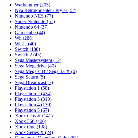
Warhammer
(205)
Nya Retrokonsoler / Prylar
(52)
Nintendo NES
(77)
Super Nintendo
(51)
Nintendo 64
(37)
Gamecube
(44)
Wii
(288)
Wii-U
(40)
Switch
(188)
Switch 2
(43)
Sega Mastersystem
(12)
Sega Megadrive
(40)
Sega Mega-CD / Sega 32-X
(0)
Sega Saturn
(5)
Sega Dreamcast
(7)
Playstation 1
(58)
Playstation 2
(434)
Playstation 3
(313)
Playstation 4
(130)
Playstation 5
(67)
Xbox Classic
(141)
Xbox 360
(406)
Xbox One
(138)
Xbox Series X
(24)
Gameboy / Gameboy Color
(63)