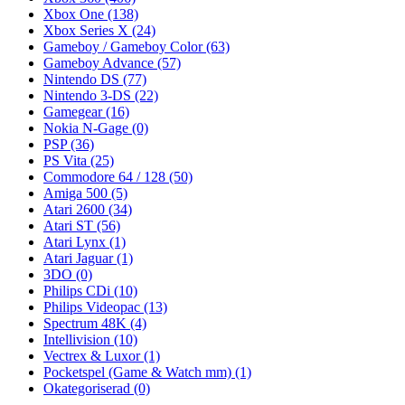
Xbox One
(138)
Xbox Series X
(24)
Gameboy / Gameboy Color
(63)
Gameboy Advance
(57)
Nintendo DS
(77)
Nintendo 3-DS
(22)
Gamegear
(16)
Nokia N-Gage
(0)
PSP
(36)
PS Vita
(25)
Commodore 64 / 128
(50)
Amiga 500
(5)
Atari 2600
(34)
Atari ST
(56)
Atari Lynx
(1)
Atari Jaguar
(1)
3DO
(0)
Philips CDi
(10)
Philips Videopac
(13)
Spectrum 48K
(4)
Intellivision
(10)
Vectrex & Luxor
(1)
Pocketspel (Game & Watch mm)
(1)
Okategoriserad
(0)