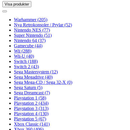
Visa produkter
Toggle
navigation
Toggle
navigation
Warhammer
(205)
Nya Retrokonsoler / Prylar
(52)
Nintendo NES
(77)
Super Nintendo
(51)
Nintendo 64
(37)
Gamecube
(44)
Wii
(288)
Wii-U
(40)
Switch
(188)
Switch 2
(43)
Sega Mastersystem
(12)
Sega Megadrive
(40)
Sega Mega-CD / Sega 32-X
(0)
Sega Saturn
(5)
Sega Dreamcast
(7)
Playstation 1
(58)
Playstation 2
(434)
Playstation 3
(313)
Playstation 4
(130)
Playstation 5
(67)
Xbox Classic
(141)
Xbox 360
(406)