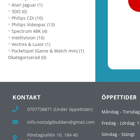
Atari Jaguar
(1)
3DO
(0)
Philips CDi
(10)
Philips Videopac
(13)
Spectrum 48K
(4)
Intellivision
(10)
Vectrex & Luxor
(1)
Pocketspel (Game & Watch mm)
(1)
Okategoriserad
(0)
KONTAKT
ÖPPETTIDER
0707738871 (Under öppettider)
Måndag - Torsdag
info.nostalgibutiken@gmail.com
Fredag - Lördag: 1
Söndag - Stängt
Företagsallén 10, 184 40