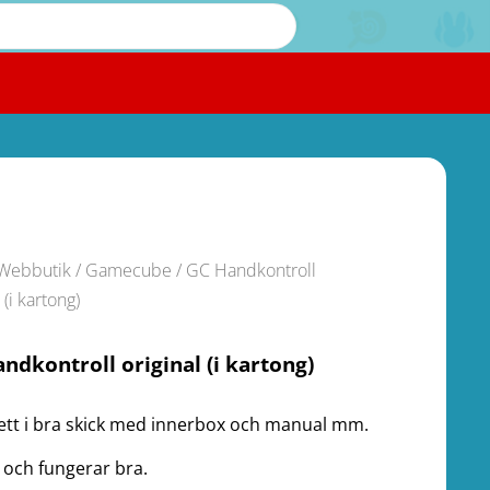
Webbutik
/
Gamecube
/ GC Handkontroll
 (i kartong)
ndkontroll original (i kartong)
tt i bra skick med innerbox och manual mm.
 och fungerar bra.