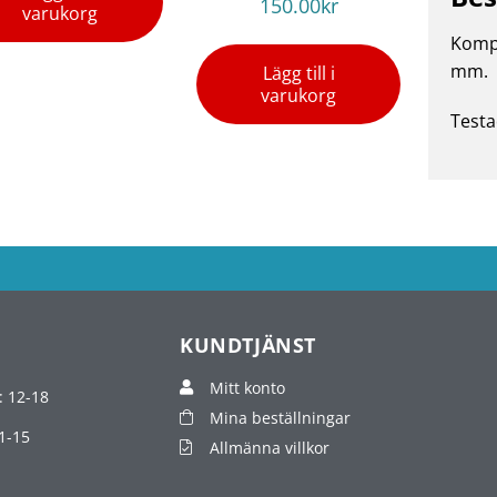
150.00
kr
varukorg
Kompl
mm.
Lägg till i
varukorg
Testa
KUNDTJÄNST
Mitt konto
: 12-18
Mina beställningar
1-15
Allmänna villkor