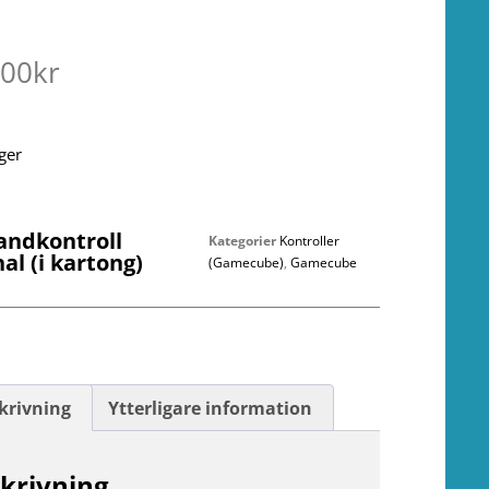
.00
kr
ager
andkontroll
Kategorier
Kontroller
nal (i kartong)
(Gamecube)
,
Gamecube
krivning
Ytterligare information
krivning