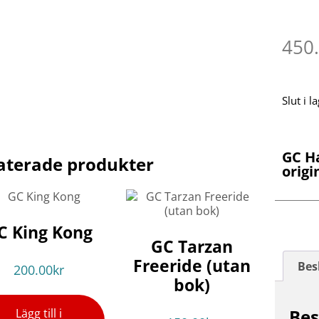
450
Slut i l
GC H
aterade produkter
origi
C King Kong
GC Tarzan
Freeride (utan
Bes
200.00
kr
bok)
Bes
Lägg till i