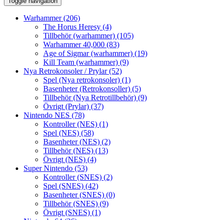
Toggle navigation
Warhammer
(206)
The Horus Heresy
(4)
Tillbehör (warhammer)
(105)
Warhammer 40,000
(83)
Age of Sigmar (warhammer)
(19)
Kill Team (warhammer)
(9)
Nya Retrokonsoler / Prylar
(52)
Spel (Nya retrokonsoler)
(1)
Basenheter (Retrokonsoller)
(5)
Tillbehör (Nya Retrotillbehör)
(9)
Övrigt (Prylar)
(37)
Nintendo NES
(78)
Kontroller (NES)
(1)
Spel (NES)
(58)
Basenheter (NES)
(2)
Tillbehör (NES)
(13)
Övrigt (NES)
(4)
Super Nintendo
(53)
Kontroller (SNES)
(2)
Spel (SNES)
(42)
Basenheter (SNES)
(0)
Tillbehör (SNES)
(9)
Övrigt (SNES)
(1)