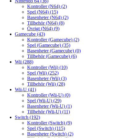
Nintendo 64
(36)
Kontroller (N64)
(2)
Spel (N64)
(15)
Basenheter (N64)
(2)
Tillbehör (N64)
(8)
Övrigt (N64)
(9)
Gamecube
(43)
Kontroller (Gamecube)
(2)
Spel (Gamecube)
(35)
Basenheter (Gamecube)
(0)
Tillbehör (Gamecube)
(6)
Wii
(288)
Kontroller (Wii)
(10)
Spel (Wii)
(252)
Basenheter (Wii)
(3)
Tillbehör (Wii)
(28)
Wii-U
(41)
Kontroller (Wii-U)
(0)
Spel (Wii-U)
(29)
Basenheter (Wii-U)
(1)
Tillbehör (Wii-U)
(11)
Switch
(192)
Kontroller (Switch)
(9)
Spel (Switch)
(115)
Basenheter (Switch)
(2)