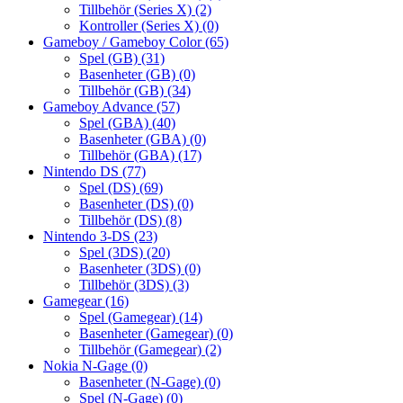
Tillbehör (Series X)
(2)
Kontroller (Series X)
(0)
Gameboy / Gameboy Color
(65)
Spel (GB)
(31)
Basenheter (GB)
(0)
Tillbehör (GB)
(34)
Gameboy Advance
(57)
Spel (GBA)
(40)
Basenheter (GBA)
(0)
Tillbehör (GBA)
(17)
Nintendo DS
(77)
Spel (DS)
(69)
Basenheter (DS)
(0)
Tillbehör (DS)
(8)
Nintendo 3-DS
(23)
Spel (3DS)
(20)
Basenheter (3DS)
(0)
Tillbehör (3DS)
(3)
Gamegear
(16)
Spel (Gamegear)
(14)
Basenheter (Gamegear)
(0)
Tillbehör (Gamegear)
(2)
Nokia N-Gage
(0)
Basenheter (N-Gage)
(0)
Spel (N-Gage)
(0)